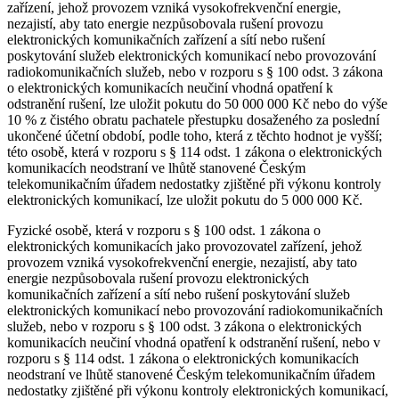
zařízení, jehož provozem vzniká vysokofrekvenční energie,
nezajistí, aby tato energie nezpůsobovala rušení provozu
elektronických komunikačních zařízení a sítí nebo rušení
poskytování služeb elektronických komunikací nebo provozování
radiokomunikačních služeb, nebo v rozporu s § 100 odst. 3 zákona
o elektronických komunikacích neučiní vhodná opatření k
odstranění rušení, lze uložit pokutu do 50 000 000 Kč nebo do výše
10 % z čistého obratu pachatele přestupku dosaženého za poslední
ukončené účetní období, podle toho, která z těchto hodnot je vyšší;
této osobě, která v rozporu s § 114 odst. 1 zákona o elektronických
komunikacích neodstraní ve lhůtě stanovené Českým
telekomunikačním úřadem nedostatky zjištěné při výkonu kontroly
elektronických komunikací, lze uložit pokutu do 5 000 000 Kč.
Fyzické osobě, která v rozporu s § 100 odst. 1 zákona o
elektronických komunikacích jako provozovatel zařízení, jehož
provozem vzniká vysokofrekvenční energie, nezajistí, aby tato
energie nezpůsobovala rušení provozu elektronických
komunikačních zařízení a sítí nebo rušení poskytování služeb
elektronických komunikací nebo provozování radiokomunikačních
služeb, nebo v rozporu s § 100 odst. 3 zákona o elektronických
komunikacích neučiní vhodná opatření k odstranění rušení, nebo v
rozporu s § 114 odst. 1 zákona o elektronických komunikacích
neodstraní ve lhůtě stanovené Českým telekomunikačním úřadem
nedostatky zjištěné při výkonu kontroly elektronických komunikací,