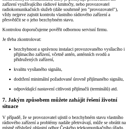
zařízení využívajícího rádiové kmitočty, nebo provozovatel
radiokomunikačních služeb (dále souhrnně jen "provozovatel"),
vždy nejprve zajistit kontrolu vlastního rádiového zařízení a
přesvědčit se o jeho bezchybném stavu.
Kontrolou doporučujeme pověřit odbornou servisní firmu.
Je třeba zkontrolovat:
bezchybnost a správnou instalaci provozovaného vysílacího i
přijímacího zařízení, včetně antén, anténních svodů a
přidružených zařízení,
kvalitu vysílaného signálu,
dodržení minimální požadované úrovně přijímaného signálu,
odpovídající nastavení citlivosti přijímačů (terminálů) atd.
7. Jakým způsobem můžete zahájit řešení životní
situace
V případě, že se provozovatel ujistil o bezchybném stavu vlastního
rádiového zařízení a problémy nadále přetrvávají, může se obrátit na
místně příslušný oblastní odbor Českého telekomunikačního úřadu.