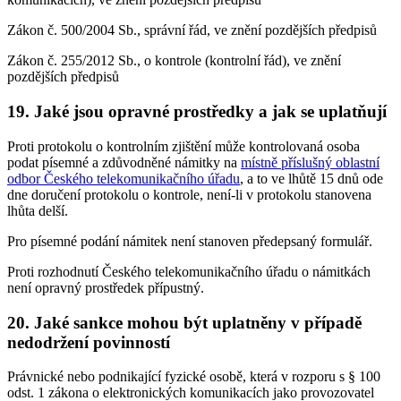
Zákon č. 500/2004 Sb., správní řád, ve znění pozdějších předpisů
Zákon č. 255/2012 Sb., o kontrole (kontrolní řád), ve znění
pozdějších předpisů
19. Jaké jsou opravné prostředky a jak se uplatňují
Proti protokolu o kontrolním zjištění může kontrolovaná osoba
podat písemné a zdůvodněné námitky na
místně příslušný oblastní
odbor Českého telekomunikačního úřadu
, a to ve lhůtě 15 dnů ode
dne doručení protokolu o kontrole, není-li v protokolu stanovena
lhůta delší.
Pro písemné podání námitek není stanoven předepsaný formulář.
Proti rozhodnutí Českého telekomunikačního úřadu o námitkách
není opravný prostředek přípustný.
20. Jaké sankce mohou být uplatněny v případě
nedodržení povinností
Právnické nebo podnikající fyzické osobě, která v rozporu s § 100
odst. 1 zákona o elektronických komunikacích jako provozovatel