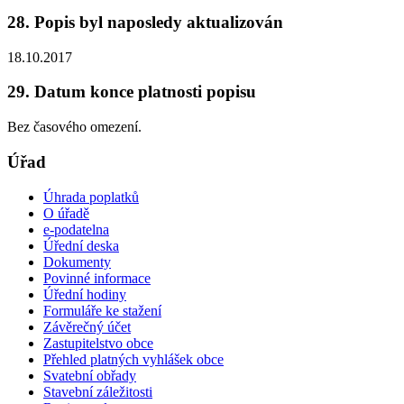
28. Popis byl naposledy aktualizován
18.10.2017
29. Datum konce platnosti popisu
Bez časového omezení.
Úřad
Úhrada poplatků
O úřadě
e-podatelna
Úřední deska
Dokumenty
Povinné informace
Úřední hodiny
Formuláře ke stažení
Závěrečný účet
Zastupitelstvo obce
Přehled platných vyhlášek obce
Svatební obřady
Stavební záležitosti