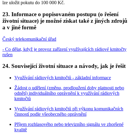
lze uložit pokutu do 100 000 Kč.
23. Informace o popisovaném postupu (o řešení
životní situace) je možné získat také z jiných zdrojů
a v jiné formě
Český telekomunikační úřad
- Co dělat, když je provoz zařízení využívajících rádiové kmitočty
rušen
24. Související životní situace a návody, jak je řešit
Využívání rádiových kmitočtů - základní informace
Žádost o udělení (změnu, prodloužení doby platnosti nebo
odnětí) individuálního oprávnění k využívání rádiových
kmitočtů
Využívání rádiových kmitočtů při výkonu komunikačních
činností podle všeobecného oprávnění
Příjem rozhlasového nebo televizního signálu ve zhoršené
kvalitě