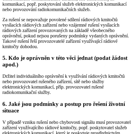
komunikací, popř. poskytování služeb elektronických komunikací
nebo provozování radiokomunikačních služeb.
Za rušení se nepovažuje povolené sdílení rádiových kmitočtů
vysílacích rádiových zařízení nebo vzájemné rušení vysílacích
rádiových zařízení provozovaných na základě všeobecného
oprávnění, pokud nejsou porušeny podmínky vydaných oprávnění.
Takové rušení řeší provozovatelé zařízení využívající rádiové
kmitočty dohodou.
5. Kdo je oprávněn v této věci jednat (podat žádost
apod.)
Držitel individuálního oprávnění k využívání rádiových kmitočtů
nebo provozovatel rušeného zařízení, sítě nebo služby
elektronických komunikací, příp. provozovatel rušené
radiokomunikační služby.
6. Jaké jsou podmínky a postup pro řešení životní
situace
V případě vzniku rušení nebo chybovosti signálu musí provozovatel
zařízení využívajícího rádiové kmitočty, popř. poskytovatel služeb
elektronických komunikací, který je poskytuje prostřednictvím