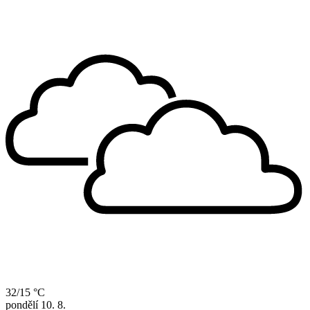
32/15 °C
pondělí
10. 8.