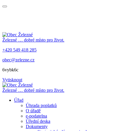
Železné
… dobré místo pro život.
+420 549 418 285
obec@zelezne.cz
6vybk6c
Vytisknout
Železné
… dobré místo pro život.
Úřad
Úhrada poplatků
O úřadě
e-podatelna
Úřední deska
Dokumenty