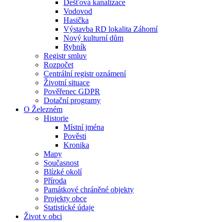
Dešťová kanalizace
Vodovod
Hasička
Výstavba RD lokalita Záhomí
Nový kulturní dům
Rybník
Registr smluv
Rozpočet
Centrální registr oznámení
Životní situace
Pověřenec GDPR
Dotační programy
O Železném
Historie
Místní jména
Pověsti
Kronika
Mapy
Současnost
Blízké okolí
Příroda
Památkové chráněné objekty
Projekty obce
Statistické údaje
Život v obci