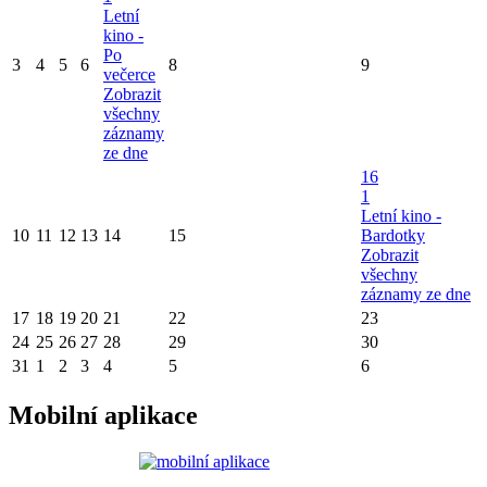
Letní
kino -
Po
3
4
5
6
8
9
večerce
Zobrazit
všechny
záznamy
ze dne
16
1
Letní kino -
10
11
12
13
14
15
Bardotky
Zobrazit
všechny
záznamy ze dne
17
18
19
20
21
22
23
24
25
26
27
28
29
30
31
1
2
3
4
5
6
Mobilní aplikace