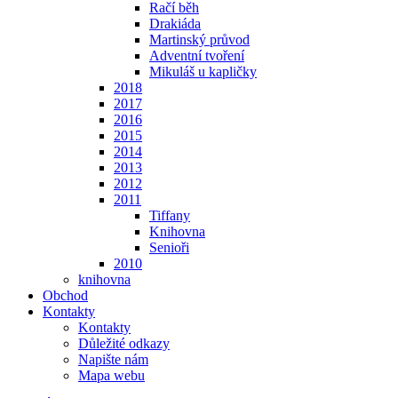
Račí běh
Drakiáda
Martinský průvod
Adventní tvoření
Mikuláš u kapličky
2018
2017
2016
2015
2014
2013
2012
2011
Tiffany
Knihovna
Senioři
2010
knihovna
Obchod
Kontakty
Kontakty
Důležité odkazy
Napište nám
Mapa webu