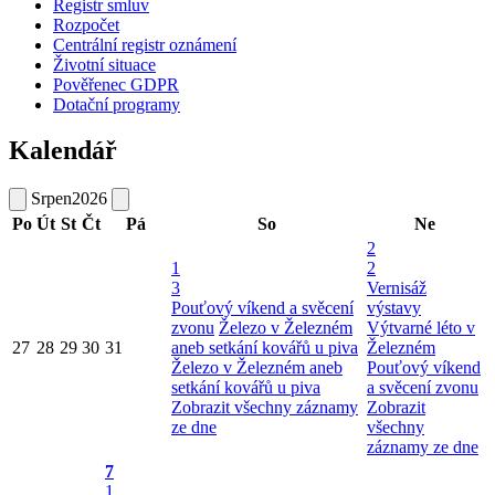
Registr smluv
Rozpočet
Centrální registr oznámení
Životní situace
Pověřenec GDPR
Dotační programy
Kalendář
Srpen
2026
Po
Út
St
Čt
Pá
So
Ne
2
1
2
3
Vernisáž
Pouťový víkend a svěcení
výstavy
zvonu
Železo v Železném
Výtvarné léto v
27
28
29
30
31
aneb setkání kovářů u piva
Železném
Železo v Železném aneb
Pouťový víkend
setkání kovářů u piva
a svěcení zvonu
Zobrazit všechny záznamy
Zobrazit
ze dne
všechny
záznamy ze dne
7
1