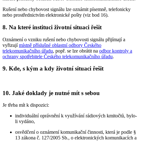
Rušení nebo chybovost signálu lze oznámit písemně, telefonicky
nebo prostřednictvím elektronické pošty (viz bod 16).
8. Na které instituci životní situaci řešit
Oznámení o vzniku rušení nebo chybovosti signálu přijímají a
vyřizují
místně příslušné oblastní odbory Českého
telekomunikačního úřadu
, popř. se lze obrátit na
odbor kontroly a
ochrany spotřebitele Českého telekomunikačního úřadu
.
9. Kde, s kým a kdy životní situaci řešit
10. Jaké doklady je nutné mít s sebou
Je třeba mít k dispozici:
individuální oprávnění k využívání rádiových kmitočtů, bylo-
li vydáno,
osvědčení o oznámení komunikační činnosti, která je podle §
13 zákona č. 127/2005 Sb., o elektronických komunikacích a