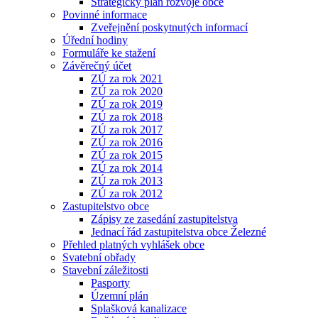
Strategický plán rozvoje obce
Povinné informace
Zveřejnění poskytnutých informací
Úřední hodiny
Formuláře ke stažení
Závěrečný účet
ZÚ za rok 2021
ZÚ za rok 2020
ZÚ za rok 2019
ZÚ za rok 2018
ZÚ za rok 2017
ZÚ za rok 2016
ZÚ za rok 2015
ZÚ za rok 2014
ZÚ za rok 2013
ZÚ za rok 2012
Zastupitelstvo obce
Zápisy ze zasedání zastupitelstva
Jednací řád zastupitelstva obce Železné
Přehled platných vyhlášek obce
Svatební obřady
Stavební záležitosti
Pasporty
Územní plán
Splašková kanalizace