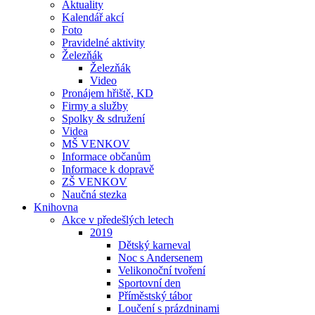
Aktuality
Kalendář akcí
Foto
Pravidelné aktivity
Železňák
Železňák
Video
Pronájem hřiště, KD
Firmy a služby
Spolky & sdružení
Videa
MŠ VENKOV
Informace občanům
Informace k dopravě
ZŠ VENKOV
Naučná stezka
Knihovna
Akce v předešlých letech
2019
Dětský karneval
Noc s Andersenem
Velikonoční tvoření
Sportovní den
Příměstský tábor
Loučení s prázdninami