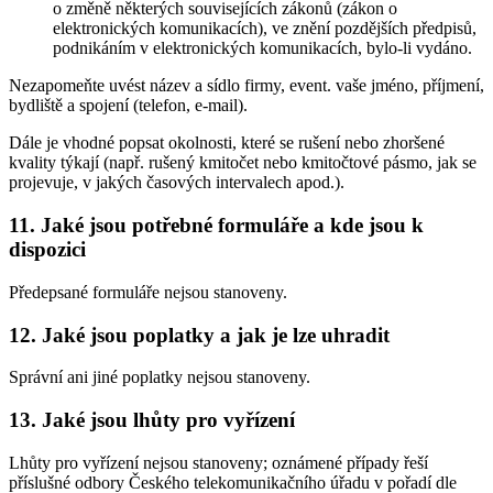
o změně některých souvisejících zákonů (zákon o
elektronických komunikacích), ve znění pozdějších předpisů,
podnikáním v elektronických komunikacích, bylo-li vydáno.
Nezapomeňte uvést název a sídlo firmy, event. vaše jméno, příjmení,
bydliště a spojení (telefon, e-mail).
Dále je vhodné popsat okolnosti, které se rušení nebo zhoršené
kvality týkají (např. rušený kmitočet nebo kmitočtové pásmo, jak se
projevuje, v jakých časových intervalech apod.).
11. Jaké jsou potřebné formuláře a kde jsou k
dispozici
Předepsané formuláře nejsou stanoveny.
12. Jaké jsou poplatky a jak je lze uhradit
Správní ani jiné poplatky nejsou stanoveny.
13. Jaké jsou lhůty pro vyřízení
Lhůty pro vyřízení nejsou stanoveny; oznámené případy řeší
příslušné odbory Českého telekomunikačního úřadu v pořadí dle