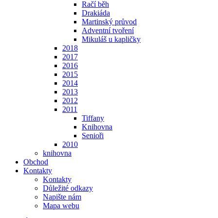
Račí běh
Drakiáda
Martinský průvod
Adventní tvoření
Mikuláš u kapličky
2018
2017
2016
2015
2014
2013
2012
2011
Tiffany
Knihovna
Senioři
2010
knihovna
Obchod
Kontakty
Kontakty
Důležité odkazy
Napište nám
Mapa webu