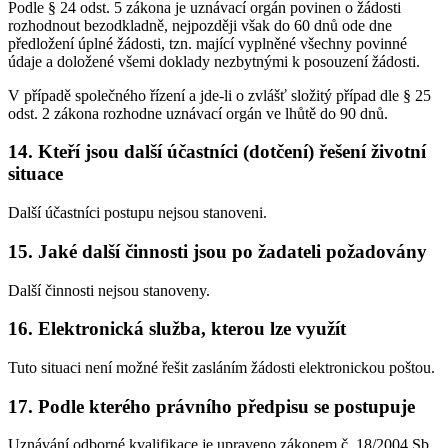
Podle § 24 odst. 5 zákona je uznávací orgán povinen o žádosti
rozhodnout bezodkladně, nejpozději však do 60 dnů ode dne
předložení úplné žádosti, tzn. mající vyplněné všechny povinné
údaje a doložené všemi doklady nezbytnými k posouzení žádosti.
V případě společného řízení a jde-li o zvlášť složitý případ dle § 25
odst. 2 zákona rozhodne uznávací orgán ve lhůtě do 90 dnů.
14. Kteří jsou další účastníci (dotčení) řešení životní
situace
Další účastníci postupu nejsou stanoveni.
15. Jaké další činnosti jsou po žadateli požadovány
Další činnosti nejsou stanoveny.
16. Elektronická služba, kterou lze využít
Tuto situaci není možné řešit zasláním žádosti elektronickou poštou.
17. Podle kterého právního předpisu se postupuje
Uznávání odborné kvalifikace je upraveno zákonem č. 18/2004 Sb.,