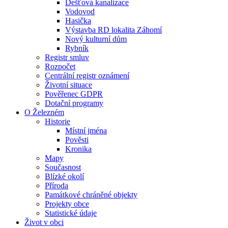
Dešťová kanalizace
Vodovod
Hasička
Výstavba RD lokalita Záhomí
Nový kulturní dům
Rybník
Registr smluv
Rozpočet
Centrální registr oznámení
Životní situace
Pověřenec GDPR
Dotační programy
O Železném
Historie
Místní jména
Pověsti
Kronika
Mapy
Současnost
Blízké okolí
Příroda
Památkové chráněné objekty
Projekty obce
Statistické údaje
Život v obci