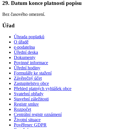
29. Datum konce platnosti popisu
Bez časového omezení.
Úřad
Úhrada poplatků
O úřadě
e-podatelna
Úřední deska
Dokumenty
Povinné informace
Úřední hodiny
Formuláře ke stažení
Závěrečný účet
Zastupitelstvo obce
Přehled platných vyhlášek obce
Svatební obřady
Stavební záležitosti
Registr smluv
Rozpočet
Centrální registr oznámení
Životní situace
Pověřenec GDPR