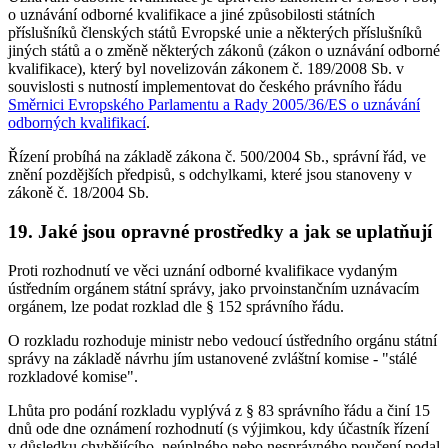
o uznávání odborné kvalifikace a jiné způsobilosti státních
příslušníků členských států Evropské unie a některých příslušníků
jiných států a o změně některých zákonů (zákon o uznávání odborné
kvalifikace), který byl novelizován zákonem č. 189/2008 Sb. v
souvislosti s nutností implementovat do českého právního řádu
Směrnici Evropského Parlamentu a Rady 2005/36/ES o uznávání
odborných kvalifikací
.
Řízení probíhá na základě zákona č. 500/2004 Sb., správní řád, ve
znění pozdějších předpisů, s odchylkami, které jsou stanoveny v
zákoně č. 18/2004 Sb.
19. Jaké jsou opravné prostředky a jak se uplatňují
Proti rozhodnutí ve věci uznání odborné kvalifikace vydaným
ústředním orgánem státní správy, jako prvoinstančním uznávacím
orgánem, lze podat rozklad dle § 152 správního řádu.
O rozkladu rozhoduje ministr nebo vedoucí ústředního orgánu státní
správy na základě návrhu jím ustanovené zvláštní komise - "stálé
rozkladové komise".
Lhůta pro podání rozkladu vyplývá z § 83 správního řádu a činí 15
dnů ode dne oznámení rozhodnutí (s výjimkou, kdy účastník řízení
v důsledku chybějícího, neúplného nebo nesprávného poučení podal