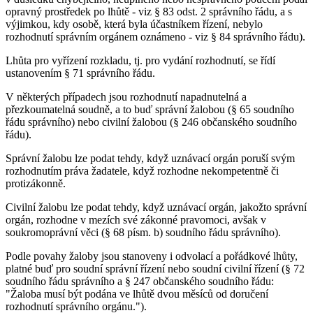
opravný prostředek po lhůtě - viz § 83 odst. 2 správního řádu, a s
výjimkou, kdy osobě, která byla účastníkem řízení, nebylo
rozhodnutí správním orgánem oznámeno - viz § 84 správního řádu).
Lhůta pro vyřízení rozkladu, tj. pro vydání rozhodnutí, se řídí
ustanovením § 71 správního řádu.
V některých případech jsou rozhodnutí napadnutelná a
přezkoumatelná soudně, a to buď správní žalobou (§ 65 soudního
řádu správního) nebo civilní žalobou (§ 246 občanského soudního
řádu).
Správní žalobu lze podat tehdy, když uznávací orgán poruší svým
rozhodnutím práva žadatele, když rozhodne nekompetentně či
protizákonně.
Civilní žalobu lze podat tehdy, když uznávací orgán, jakožto správní
orgán, rozhodne v mezích své zákonné pravomoci, avšak v
soukromoprávní věci (§ 68 písm. b) soudního řádu správního).
Podle povahy žaloby jsou stanoveny i odvolací a pořádkové lhůty,
platné buď pro soudní správní řízení nebo soudní civilní řízení (§ 72
soudního řádu správního a § 247 občanského soudního řádu:
"Žaloba musí být podána ve lhůtě dvou měsíců od doručení
rozhodnutí správního orgánu.").