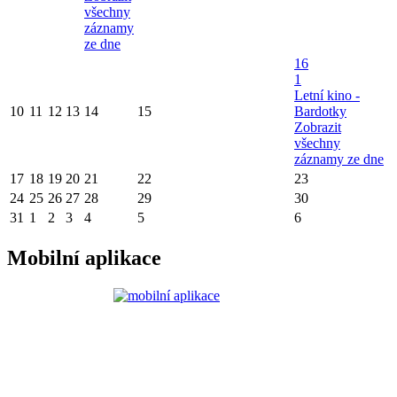
všechny
záznamy
ze dne
16
1
Letní kino -
10
11
12
13
14
15
Bardotky
Zobrazit
všechny
záznamy ze dne
17
18
19
20
21
22
23
24
25
26
27
28
29
30
31
1
2
3
4
5
6
Mobilní aplikace