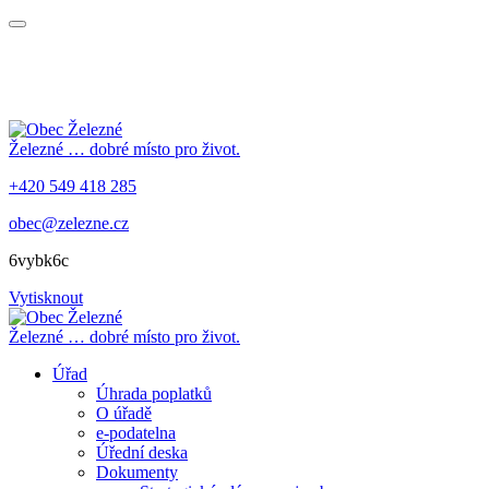
Železné
… dobré místo pro život.
+420 549 418 285
obec@zelezne.cz
6vybk6c
Vytisknout
Železné
… dobré místo pro život.
Úřad
Úhrada poplatků
O úřadě
e-podatelna
Úřední deska
Dokumenty