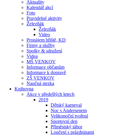
Aktuality
Kalendář akcí
Foto
Pravidelné aktivity
Železňák
Železňák
Video
Pronájem hřiště, KD
Firmy a služby
Spolky & sdružení
Videa
MŠ VENKOV
Informace občanům
Informace k dopravě
ZŠ VENKOV
Naučná stezka
Knihovna
Akce v předešlých letech
2019
Dětský karneval
Noc s Andersenem
Velikonoční tvoření
Sportovní den
Příměstský tábor
Loučení s prázdninami