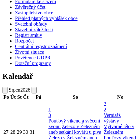
Formuláře ke stažení
Závěrečný účet
Zastupitelstvo obce
Přehled platných vyhlášek obce
Svatební obřady
Stavební záležitosti
Registr smluv
Rozpočet
Centrální registr oznámení
Životní situace
Pověřenec GDPR
Dotační programy
Kalendář
Srpen
2026
Po
Út
St
Čt
Pá
So
Ne
2
1
2
3
Vernisáž
Pouťový víkend a svěcení
výstavy
zvonu
Železo v Železném
Výtvarné léto v
27
28
29
30
31
aneb setkání kovářů u piva
Železném
Železo v Železném aneb
Pouťový víkend