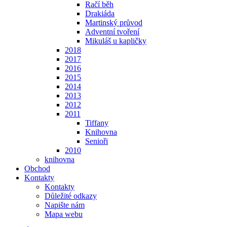
Račí běh
Drakiáda
Martinský průvod
Adventní tvoření
Mikuláš u kapličky
2018
2017
2016
2015
2014
2013
2012
2011
Tiffany
Knihovna
Senioři
2010
knihovna
Obchod
Kontakty
Kontakty
Důležité odkazy
Napište nám
Mapa webu