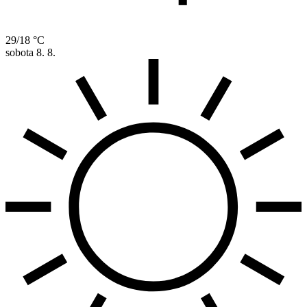
29/18 °C
sobota
8. 8.