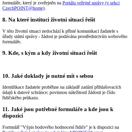
formuláře, který je zveřejněn na
Portálu veřejné správy (v sekci
CzechPOINT@home)
.
8. Na které instituci životní situaci řešit
V této životní situaci nedochází k přímé komunikaci žadatele s
úřady státní správy - žádost je podávána prostřednictvím webového
formuláře.
9. Kde, s kým a kdy životní situaci řešit
10. Jaké doklady je nutné mít s sebou
Identifikace žadatele proběhne na základě zadání přihlašovacích
údajů k datové schránce; povinnou náležitostí žádosti je číslo
řidičského průkazu.
11. Jaké jsou potřebné formuláře a kde jsou k
dispozici
Formulář "Výpis bodového hodnocení řidiče" je k dispozici na