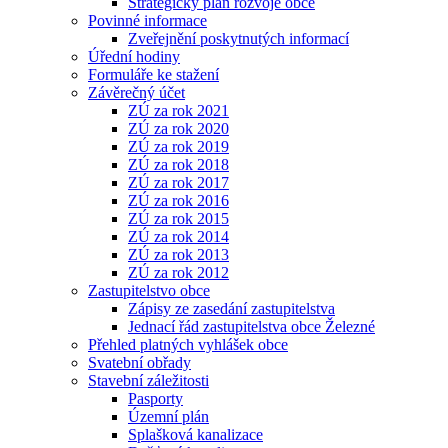
Strategický plán rozvoje obce
Povinné informace
Zveřejnění poskytnutých informací
Úřední hodiny
Formuláře ke stažení
Závěrečný účet
ZÚ za rok 2021
ZÚ za rok 2020
ZÚ za rok 2019
ZÚ za rok 2018
ZÚ za rok 2017
ZÚ za rok 2016
ZÚ za rok 2015
ZÚ za rok 2014
ZÚ za rok 2013
ZÚ za rok 2012
Zastupitelstvo obce
Zápisy ze zasedání zastupitelstva
Jednací řád zastupitelstva obce Železné
Přehled platných vyhlášek obce
Svatební obřady
Stavební záležitosti
Pasporty
Územní plán
Splašková kanalizace