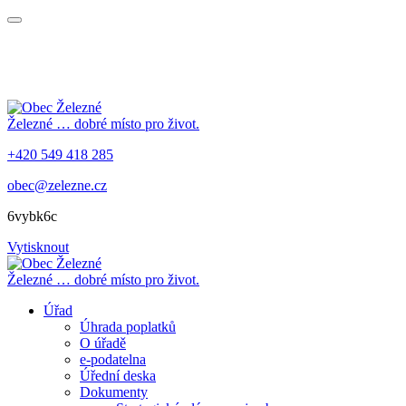
Železné
… dobré místo pro život.
+420 549 418 285
obec@zelezne.cz
6vybk6c
Vytisknout
Železné
… dobré místo pro život.
Úřad
Úhrada poplatků
O úřadě
e-podatelna
Úřední deska
Dokumenty