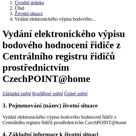
Úvodní stránka
Úřad
Životní situace
Vydání elektronického výpisu bodového...
Vydání elektronického výpisu
bodového hodnocení řidiče z
Centrálního registru řidičů
prostřednictvím
CzechPOINT@home
Základní znění
Rozšířené znění
Úplné znění
3. Pojmenování (název) životní situace
Vydání elektronického výpisu bodového hodnocení řidiče z
Centrálního registru řidičů prostřednictvím CzechPOINT@home
4. Základní informace k životní situaci