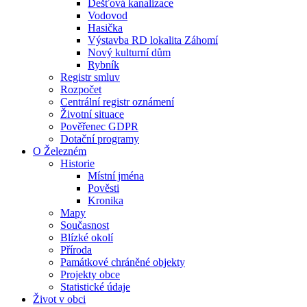
Dešťová kanalizace
Vodovod
Hasička
Výstavba RD lokalita Záhomí
Nový kulturní dům
Rybník
Registr smluv
Rozpočet
Centrální registr oznámení
Životní situace
Pověřenec GDPR
Dotační programy
O Železném
Historie
Místní jména
Pověsti
Kronika
Mapy
Současnost
Blízké okolí
Příroda
Památkové chráněné objekty
Projekty obce
Statistické údaje
Život v obci