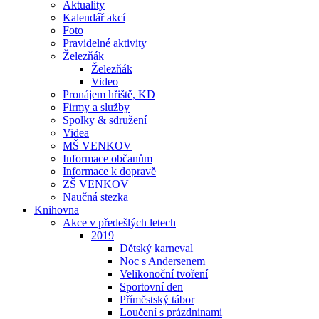
Aktuality
Kalendář akcí
Foto
Pravidelné aktivity
Železňák
Železňák
Video
Pronájem hřiště, KD
Firmy a služby
Spolky & sdružení
Videa
MŠ VENKOV
Informace občanům
Informace k dopravě
ZŠ VENKOV
Naučná stezka
Knihovna
Akce v předešlých letech
2019
Dětský karneval
Noc s Andersenem
Velikonoční tvoření
Sportovní den
Příměstský tábor
Loučení s prázdninami