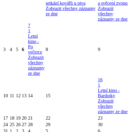
setkání kovářů u piva
a svěcení zvonu
Zobrazit všechny záznamy
Zobrazit
ze dne
všechny
záznamy ze dne
7
1
Letní
kino -
Po
3
4
5
6
8
9
večerce
Zobrazit
všechny
záznamy
ze dne
16
1
Letní kino -
10
11
12
13
14
15
Bardotky
Zobrazit
všechny
záznamy ze dne
17
18
19
20
21
22
23
24
25
26
27
28
29
30
31
1
2
3
4
5
6