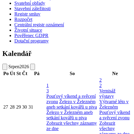
Svatební obřady
Stavební záležitosti
Registr smluv
Rozpočet
Centrální registr oznámení
Životní situace
Pověřenec GDPR
Dotační programy
Kalendář
Srpen
2026
Po
Út
St
Čt
Pá
So
Ne
2
1
2
3
Vernisáž
Pouťový víkend a svěcení
výstavy
zvonu
Železo v Železném
Výtvarné léto v
27
28
29
30
31
aneb setkání kovářů u piva
Železném
Železo v Železném aneb
Pouťový víkend
setkání kovářů u piva
a svěcení zvonu
Zobrazit všechny záznamy
Zobrazit
ze dne
všechny
záznamy ze dne