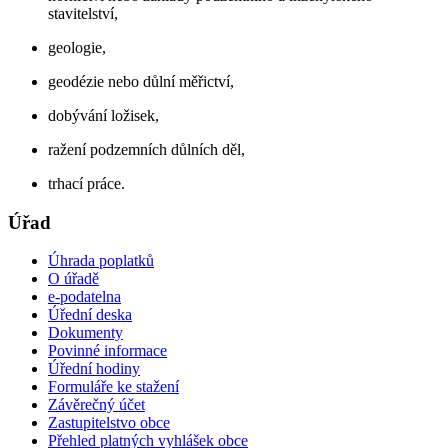
stavitelství,
geologie,
geodézie nebo důlní měřictví,
dobývání ložisek,
ražení podzemních důlních děl,
trhací práce.
Úřad
Úhrada poplatků
O úřadě
e-podatelna
Úřední deska
Dokumenty
Povinné informace
Úřední hodiny
Formuláře ke stažení
Závěrečný účet
Zastupitelstvo obce
Přehled platných vyhlášek obce