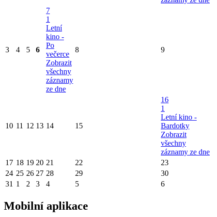
7
1
Letní
kino -
Po
3
4
5
6
8
9
večerce
Zobrazit
všechny
záznamy
ze dne
16
1
Letní kino -
10
11
12
13
14
15
Bardotky
Zobrazit
všechny
záznamy ze dne
17
18
19
20
21
22
23
24
25
26
27
28
29
30
31
1
2
3
4
5
6
Mobilní aplikace