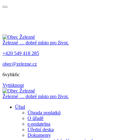
Železné
… dobré místo pro život.
+420 549 418 285
obec@zelezne.cz
6vybk6c
Vytisknout
Železné
… dobré místo pro život.
Úřad
Úhrada poplatků
O úřadě
e-podatelna
Úřední deska
Dokumenty