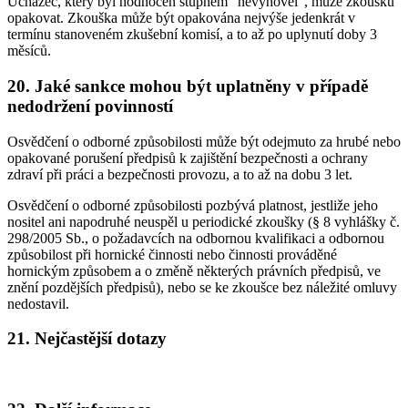
Uchazeč, který byl hodnocen stupněm "nevyhověl", může zkoušku
opakovat. Zkouška může být opakována nejvýše jedenkrát v
termínu stanoveném zkušební komisí, a to až po uplynutí doby 3
měsíců.
20. Jaké sankce mohou být uplatněny v případě
nedodržení povinností
Osvědčení o odborné způsobilosti může být odejmuto za hrubé nebo
opakované porušení předpisů k zajištění bezpečnosti a ochrany
zdraví při práci a bezpečnosti provozu, a to až na dobu 3 let.
Osvědčení o odborné způsobilosti pozbývá platnost, jestliže jeho
nositel ani napodruhé neuspěl u periodické zkoušky (§ 8 vyhlášky č.
298/2005 Sb., o požadavcích na odbornou kvalifikaci a odbornou
způsobilost při hornické činnosti nebo činnosti prováděné
hornickým způsobem a o změně některých právních předpisů, ve
znění pozdějších předpisů), nebo se ke zkoušce bez náležité omluvy
nedostavil.
21. Nejčastější dotazy