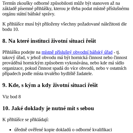
Termín zkoušky odborné způsobilosti může být stanoven až na
základě písemné přihlášky, kterou je třeba podat místně příslušnému
orgánu státní báňské správy.
K přihlášce musí být přiloženy všechny požadované náležitosti dle
bodu 10.
8. Na které instituci životní situaci řešit
Přihlášku podejte na
místně příslušný obvodní báňský úřad
- tj.
takový úřad, v jehož obvodu má být hornická činnost nebo činnost
prováděná hornickým způsobem vykonávána, nebo kde má sídlo
organizace, pokud činnost spadá do více obvodů, nebo v ostatních
případech podle místa trvalého bydliště žadatele.
9. Kde, s kým a kdy životní situaci řešit
Viz bod 8
10. Jaké doklady je nutné mít s sebou
K přihlášce se přikládají:
úředně ověřené kopie dokladů o odborné kvalifikaci