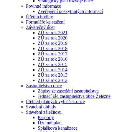
Strategický plán rozvoje obce
Povinné informace
Zveřejnění poskytnutých informací
Úřední hodiny
Formuláře ke stažení
Závěrečný účet
ZÚ za rok 2021
ZÚ za rok 2020
ZÚ za rok 2019
ZÚ za rok 2018
ZÚ za rok 2017
ZÚ za rok 2016
ZÚ za rok 2015
ZÚ za rok 2014
ZÚ za rok 2013
ZÚ za rok 2012
Zastupitelstvo obce
Zápisy ze zasedání zastupitelstva
Jednací řád zastupitelstva obce Železné
Přehled platných vyhlášek obce
Svatební obřady
Stavební záležitosti
Pasporty
Územní plán
Splašková kanalizace