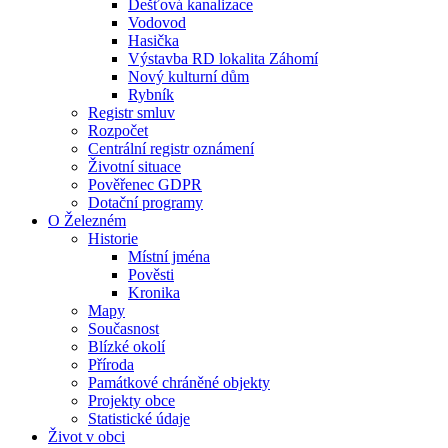
Dešťová kanalizace
Vodovod
Hasička
Výstavba RD lokalita Záhomí
Nový kulturní dům
Rybník
Registr smluv
Rozpočet
Centrální registr oznámení
Životní situace
Pověřenec GDPR
Dotační programy
O Železném
Historie
Místní jména
Pověsti
Kronika
Mapy
Současnost
Blízké okolí
Příroda
Památkové chráněné objekty
Projekty obce
Statistické údaje
Život v obci