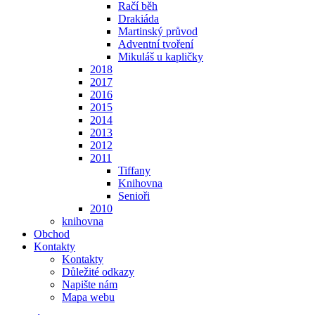
Račí běh
Drakiáda
Martinský průvod
Adventní tvoření
Mikuláš u kapličky
2018
2017
2016
2015
2014
2013
2012
2011
Tiffany
Knihovna
Senioři
2010
knihovna
Obchod
Kontakty
Kontakty
Důležité odkazy
Napište nám
Mapa webu