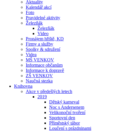
Aktuality
Kalendář akcí
Foto
Pravidelné aktivity
Železňák
Železňák
Video
Pronájem hřiště, KD
Firmy a služby
Spolky & sdružení
Videa
MŠ VENKOV
Informace občanům
Informace k dopravě
ZŠ VENKOV
Naučná stezka
Knihovna
Akce v předešlých letech
2019
Dětský karneval
Noc s Andersenem
Velikonoční tvoření
Sportovní den
Příměstský tábor
Loučení s prázdninami