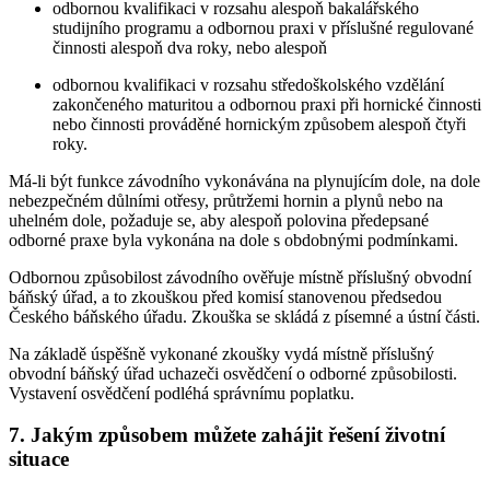
odbornou kvalifikaci v rozsahu alespoň bakalářského
studijního programu a odbornou praxi v příslušné regulované
činnosti alespoň dva roky, nebo alespoň
odbornou kvalifikaci v rozsahu středoškolského vzdělání
zakončeného maturitou a odbornou praxi při hornické činnosti
nebo činnosti prováděné hornickým způsobem alespoň čtyři
roky.
Má-li být funkce závodního vykonávána na plynujícím dole, na dole
nebezpečném důlními otřesy, průtržemi hornin a plynů nebo na
uhelném dole, požaduje se, aby alespoň polovina předepsané
odborné praxe byla vykonána na dole s obdobnými podmínkami.
Odbornou způsobilost závodního ověřuje místně příslušný obvodní
báňský úřad, a to zkouškou před komisí stanovenou předsedou
Českého báňského úřadu. Zkouška se skládá z písemné a ústní části.
Na základě úspěšně vykonané zkoušky vydá místně příslušný
obvodní báňský úřad uchazeči osvědčení o odborné způsobilosti.
Vystavení osvědčení podléhá správnímu poplatku.
7. Jakým způsobem můžete zahájit řešení životní
situace