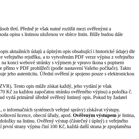
působ třetí. Předně je však nutné rozlišit mezi ověřenými a
a opisu s listinou uloženou ve sbírce listin. Blíže budou dále
pis aktuálních údajů a úplným opis obsahující i historické údaje) dle
ce veřejného rejstříku, a to vytvořením PDF verze výpisu z veřejného
ak na konci webové stránky s výpisem je vpravo ikona s popisem
ře přímo v PDF prohlížeči (podle nastavení Vašeho počítače). Takto
e jeho autenticitu. Úřední ověření je spojeno pouze s elektronickou
1 ZVR). Tento opis může získat každý, jeho vydání je však
 (70 Kč za každou započatou stránku ověřeného výpisu) a položka č.
oud vydá primárně úředně ověřený listinný opis. Pokud by žadatel
., o informačních systémech veřejné správy) získávat výstupy.
poštovní licence, obecní úřady, apod.
Ověřeným výstupem
je listina,
doložky na listinu. Ověřený výstup (částečný i úplný) z veřejného
í první strany výpisu činí 100 Kč, každá další strana je zpoplatněna