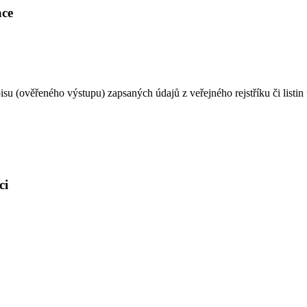
ace
u (ověřeného výstupu) zapsaných údajů z veřejného rejstříku či listin ul
ci