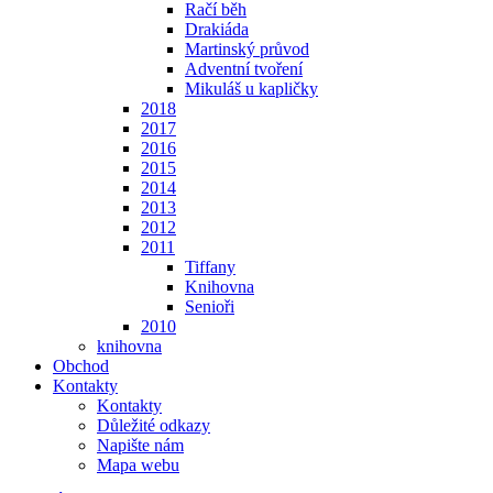
Račí běh
Drakiáda
Martinský průvod
Adventní tvoření
Mikuláš u kapličky
2018
2017
2016
2015
2014
2013
2012
2011
Tiffany
Knihovna
Senioři
2010
knihovna
Obchod
Kontakty
Kontakty
Důležité odkazy
Napište nám
Mapa webu