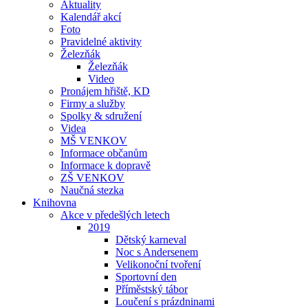
Aktuality
Kalendář akcí
Foto
Pravidelné aktivity
Železňák
Železňák
Video
Pronájem hřiště, KD
Firmy a služby
Spolky & sdružení
Videa
MŠ VENKOV
Informace občanům
Informace k dopravě
ZŠ VENKOV
Naučná stezka
Knihovna
Akce v předešlých letech
2019
Dětský karneval
Noc s Andersenem
Velikonoční tvoření
Sportovní den
Příměstský tábor
Loučení s prázdninami