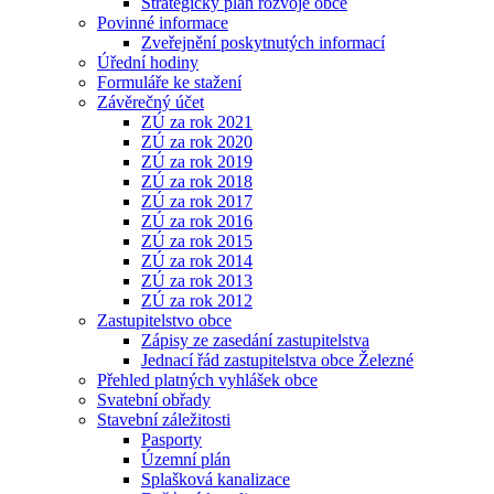
Strategický plán rozvoje obce
Povinné informace
Zveřejnění poskytnutých informací
Úřední hodiny
Formuláře ke stažení
Závěrečný účet
ZÚ za rok 2021
ZÚ za rok 2020
ZÚ za rok 2019
ZÚ za rok 2018
ZÚ za rok 2017
ZÚ za rok 2016
ZÚ za rok 2015
ZÚ za rok 2014
ZÚ za rok 2013
ZÚ za rok 2012
Zastupitelstvo obce
Zápisy ze zasedání zastupitelstva
Jednací řád zastupitelstva obce Železné
Přehled platných vyhlášek obce
Svatební obřady
Stavební záležitosti
Pasporty
Územní plán
Splašková kanalizace