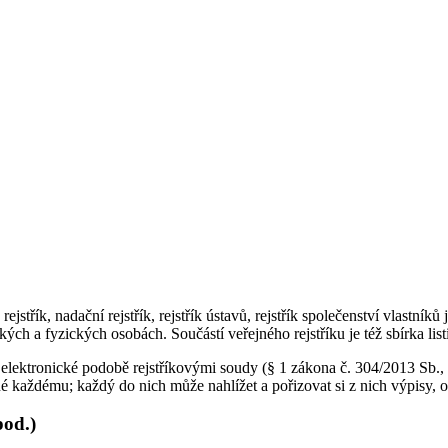
střík, nadační rejstřík, rejstřík ústavů, rejstřík společenství vlastníků
ch a fyzických osobách. Součástí veřejného rejstříku je též sbírka list
 elektronické podobě rejstříkovými soudy (§ 1 zákona č. 304/2013 Sb., 
é každému; každý do nich může nahlížet a pořizovat si z nich výpisy, 
pod.)