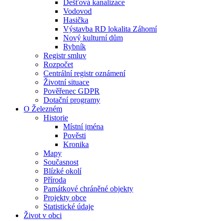
Dešťová kanalizace
Vodovod
Hasička
Výstavba RD lokalita Záhomí
Nový kulturní dům
Rybník
Registr smluv
Rozpočet
Centrální registr oznámení
Životní situace
Pověřenec GDPR
Dotační programy
O Železném
Historie
Místní jména
Pověsti
Kronika
Mapy
Současnost
Blízké okolí
Příroda
Památkové chráněné objekty
Projekty obce
Statistické údaje
Život v obci