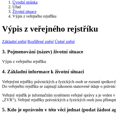
Úvodní stránka
Úřad
Životní situace
Výpis z veřejného rejstříku
Výpis z veřejného rejstříku
Základní znění
Rozšířené znění
Úplné znění
3. Pojmenování (název) životní situace
Výpis z veřejného rejstříku
4. Základní informace k životní situaci
Veřejnými rejstříky právnických a fyzických osob se rozumí spolkový rej
Do veřejného rejstříku se zapisují zákonem stanovené údaje o právnický
Veřejný rejstřík je informačním systémem veřejné správy a je veden v
„ZVR“). Veřejné rejstříky právnických a fyzických osob jsou přístupn
5. Kdo je oprávněn v této věci jednat (podat žádost a