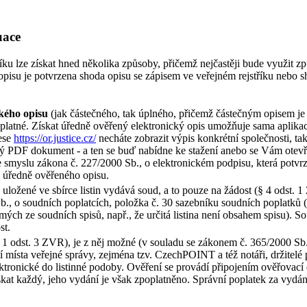
uace
tříku lze získat hned několika způsoby, přičemž nejčastěji bude využit z
isu je potvrzena shoda opisu se zápisem ve veřejném rejstříku nebo shod
kého opisu
(jak částečného, tak úplného, přičemž částečným opisem je o
zplatné. Získat úředně ověřený elektronický opis umožňuje sama aplika
rese
https://or.justice.cz/
necháte zobrazit výpis konkrétní společnosti, t
ušný PDF dokument - a ten se buď nabídne ke stažení anebo se Vám otev
myslu zákona č. 227/2000 Sb., o elektronickém podpisu, která potvrzuj
 úředně ověřeného opisu.
 uložené ve sbírce listin vydává soud, a to pouze na žádost (§ 4 odst. 
b., o soudních poplatcích, položka č. 30 sazebníku soudních poplatků
ch ze soudních spisů, např., že určitá listina není obsahem spisu). S
st.
§ 1 odst. 3 ZVR), je z něj možné (v souladu se zákonem č. 365/2000 Sb
 místa veřejné správy, zejména tzv. CzechPOINT a též notáři, držitelé 
ktronické do listinné podoby. Ověření se provádí připojením ověřovací 
získat každý, jeho vydání je však zpoplatněno. Správní poplatek za vydán