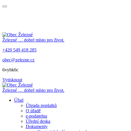
Železné
… dobré místo pro život.
+420 549 418 285
obec@zelezne.cz
6vybk6c
Vytisknout
Železné
… dobré místo pro život.
Úřad
Úhrada poplatků
O úřadě
e-podatelna
Úřední deska
Dokumenty