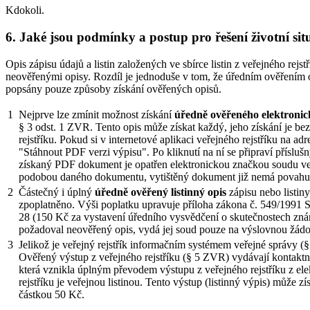
Kdokoli.
6. Jaké jsou podmínky a postup pro řešení životní sit
Opis zápisu údajů a listin založených ve sbírce listin z veřejného rejs
neověřenými opisy. Rozdíl je jednoduše v tom, že úředním ověřením op
popsány pouze způsoby získání ověřených opisů.
1
Nejprve lze zmínit možnost získání
úředně ověřeného elektronic
§ 3 odst. 1 ZVR. Tento opis může získat každý, jeho získání je be
rejstříku. Pokud si v internetové aplikaci veřejného rejstříku na ad
"Stáhnout PDF verzi výpisu". Po kliknutí na ní se připraví přísl
získaný PDF dokument je opatřen elektronickou značkou soudu ve s
podobou daného dokumentu, vytištěný dokument již nemá povahu
2
Částečný i úplný
úředně ověřený listinný opis
zápisu nebo listiny
zpoplatněno. Výši poplatku upravuje příloha zákona č. 549/1991 S
28 (150 Kč za vystavení úředního vysvědčení o skutečnostech známý
požadoval neověřený opis, vydá jej soud pouze na výslovnou žádo
3
Jelikož je veřejný rejstřík informačním systémem veřejné správy (
Ověřený výstup z veřejného rejstříku (§ 5 ZVR) vydávají kontaktní
která vznikla úplným převodem výstupu z veřejného rejstříku z ele
rejstříku je veřejnou listinou. Tento výstup (listinný výpis) může 
částkou 50 Kč.