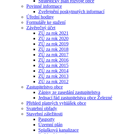
Strategický plán rozvoje obce
Povinné informace
Zveřejnění poskytnutých informací
Úřední hodiny
Formuláře ke stažení
Závěrečný účet
ZÚ za rok 2021
ZÚ za rok 2020
ZÚ za rok 2019
ZÚ za rok 2018
ZÚ za rok 2017
ZÚ za rok 2016
ZÚ za rok 2015
ZÚ za rok 2014
ZÚ za rok 2013
ZÚ za rok 2012
Zastupitelstvo obce
Zápisy ze zasedání zastupitelstva
Jednací řád zastupitelstva obce Železné
Přehled platných vyhlášek obce
Svatební obřady
Stavební záležitosti
Pasporty
Územní plán
Splašková kanalizace