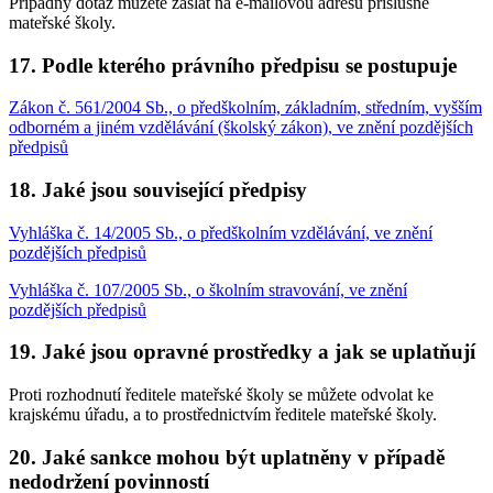
Případný dotaz můžete zaslat na e-mailovou adresu příslušné
mateřské školy.
17. Podle kterého právního předpisu se postupuje
Zákon č. 561/2004 Sb., o předškolním, základním, středním, vyšším
odborném a jiném vzdělávání (školský zákon), ve znění pozdějších
předpisů
18. Jaké jsou související předpisy
Vyhláška č. 14/2005 Sb., o předškolním vzdělávání, ve znění
pozdějších předpisů
Vyhláška č. 107/2005 Sb., o školním stravování, ve znění
pozdějších předpisů
19. Jaké jsou opravné prostředky a jak se uplatňují
Proti rozhodnutí ředitele mateřské školy se můžete odvolat ke
krajskému úřadu, a to prostřednictvím ředitele mateřské školy.
20. Jaké sankce mohou být uplatněny v případě
nedodržení povinností