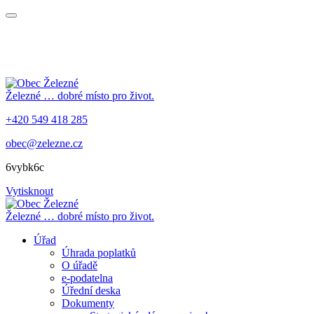
Železné
… dobré místo pro život.
+420 549 418 285
obec@zelezne.cz
6vybk6c
Vytisknout
Železné
… dobré místo pro život.
Úřad
Úhrada poplatků
O úřadě
e-podatelna
Úřední deska
Dokumenty