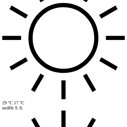
29 °C
17 °C
neděle
9. 8.