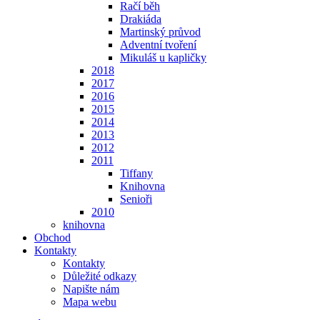
Račí běh
Drakiáda
Martinský průvod
Adventní tvoření
Mikuláš u kapličky
2018
2017
2016
2015
2014
2013
2012
2011
Tiffany
Knihovna
Senioři
2010
knihovna
Obchod
Kontakty
Kontakty
Důležité odkazy
Napište nám
Mapa webu