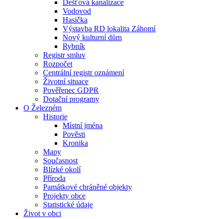
Dešťová kanalizace
Vodovod
Hasička
Výstavba RD lokalita Záhomí
Nový kulturní dům
Rybník
Registr smluv
Rozpočet
Centrální registr oznámení
Životní situace
Pověřenec GDPR
Dotační programy
O Železném
Historie
Místní jména
Pověsti
Kronika
Mapy
Současnost
Blízké okolí
Příroda
Památkové chráněné objekty
Projekty obce
Statistické údaje
Život v obci