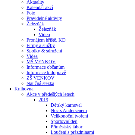
Aktuality
Kalendář akcí
Foto
Pravidelné aktivity
Železňák
Železňák
Video
Pronájem hřiště, KD
Firmy a služby
Spolky & sdružení
Videa
MŠ VENKOV
Informace občanům
Informace k dopravě
ZŠ VENKOV
Naučná stezka
Knihovna
Akce v předešlých letech
2019
Dětský karneval
Noc s Andersenem
Velikonoční tvoření
Sportovní den
Příměstský tábor
Loučení s prázdninami