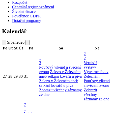
Rozpočet
Centrální registr oznámení
Životní situace
Pověřenec GDPR
Dotační programy
Kalendář
Srpen
2026
Po
Út
St
Čt
Pá
So
Ne
2
1
2
3
Vernisáž
Pouťový víkend a svěcení
výstavy
zvonu
Železo v Železném
Výtvarné léto v
27
28
29
30
31
aneb setkání kovářů u piva
Železném
Železo v Železném aneb
Pouťový víkend
setkání kovářů u piva
a svěcení zvonu
Zobrazit všechny záznamy
Zobrazit
ze dne
všechny
záznamy ze dne
7
1