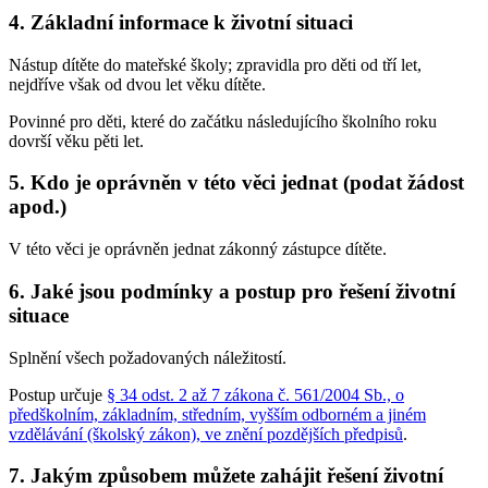
4. Základní informace k životní situaci
Nástup dítěte do mateřské školy; zpravidla pro děti od tří let,
nejdříve však od dvou let věku dítěte.
Povinné pro děti, které do začátku následujícího školního roku
dovrší věku pěti let.
5. Kdo je oprávněn v této věci jednat (podat žádost
apod.)
V této věci je oprávněn jednat zákonný zástupce dítěte.
6. Jaké jsou podmínky a postup pro řešení životní
situace
Splnění všech požadovaných náležitostí.
Postup určuje
§ 34 odst. 2 až 7 zákona č. 561/2004 Sb., o
předškolním, základním, středním, vyšším odborném a jiném
vzdělávání (školský zákon), ve znění pozdějších předpisů
.
7. Jakým způsobem můžete zahájit řešení životní