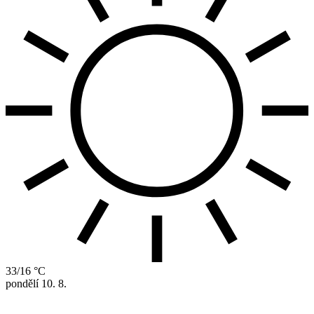
33/16 °C
pondělí
10. 8.