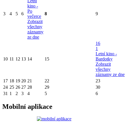
Letní
kino -
Po
3
4
5
6
8
9
večerce
Zobrazit
všechny
záznamy
ze dne
16
1
Letní kino -
10
11
12
13
14
15
Bardotky
Zobrazit
všechny
záznamy ze dne
17
18
19
20
21
22
23
24
25
26
27
28
29
30
31
1
2
3
4
5
6
Mobilní aplikace