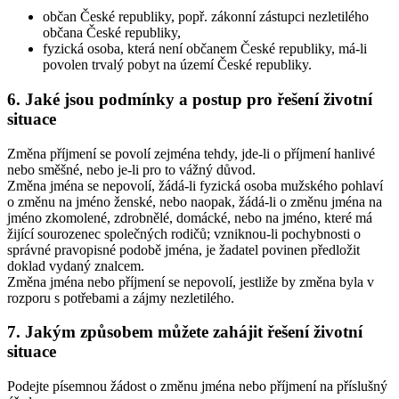
občan České republiky, popř. zákonní zástupci nezletilého
občana České republiky,
fyzická osoba, která není občanem České republiky, má-li
povolen trvalý pobyt na území České republiky.
6. Jaké jsou podmínky a postup pro řešení životní
situace
Změna příjmení se povolí zejména tehdy, jde-li o příjmení hanlivé
nebo směšné, nebo je-li pro to vážný důvod.
Změna jména se nepovolí, žádá-li fyzická osoba mužského pohlaví
o změnu na jméno ženské, nebo naopak, žádá-li o změnu jména na
jméno zkomolené, zdrobnělé, domácké, nebo na jméno, které má
žijící sourozenec společných rodičů; vzniknou-li pochybnosti o
správné pravopisné podobě jména, je žadatel povinen předložit
doklad vydaný znalcem.
Změna jména nebo příjmení se nepovolí, jestliže by změna byla v
rozporu s potřebami a zájmy nezletilého.
7. Jakým způsobem můžete zahájit řešení životní
situace
Podejte písemnou žádost o změnu jména nebo příjmení na příslušný