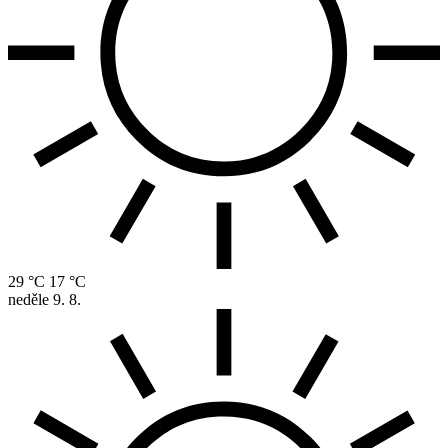
29 °C
17 °C
neděle
9. 8.