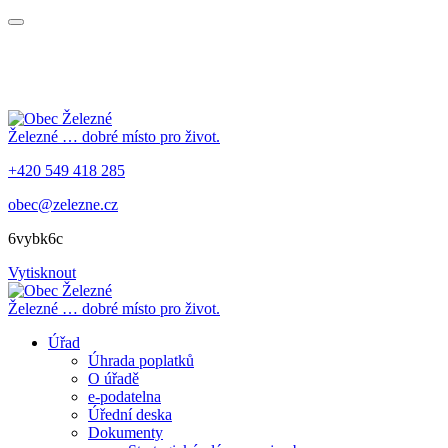
Železné
… dobré místo pro život.
+420 549 418 285
obec@zelezne.cz
6vybk6c
Vytisknout
Železné
… dobré místo pro život.
Úřad
Úhrada poplatků
O úřadě
e-podatelna
Úřední deska
Dokumenty