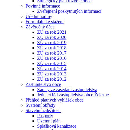
Strategický plán rozvoje obce
Povinné informace
Zveřejnění poskytnutých informací
Úřední hodiny
Formuláře ke stažení
Závěrečný účet
ZÚ za rok 2021
ZÚ za rok 2020
ZÚ za rok 2019
ZÚ za rok 2018
ZÚ za rok 2017
ZÚ za rok 2016
ZÚ za rok 2015
ZÚ za rok 2014
ZÚ za rok 2013
ZÚ za rok 2012
Zastupitelstvo obce
Zápisy ze zasedání zastupitelstva
Jednací řád zastupitelstva obce Železné
Přehled platných vyhlášek obce
Svatební obřady
Stavební záležitosti
Pasporty
Územní plán
Splašková kanalizace