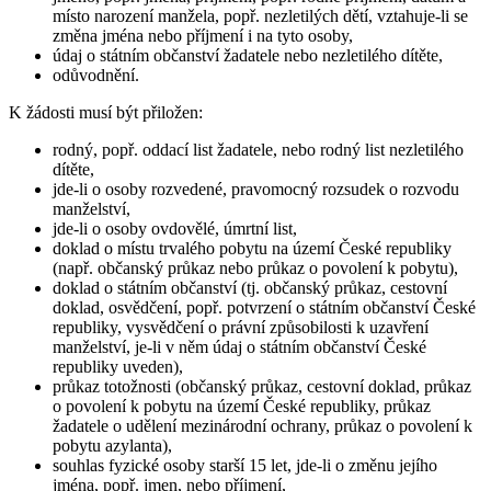
místo narození manžela, popř. nezletilých dětí, vztahuje-li se
změna jména nebo příjmení i na tyto osoby,
údaj o státním občanství žadatele nebo nezletilého dítěte,
odůvodnění.
K žádosti musí být přiložen:
rodný, popř. oddací list žadatele, nebo rodný list nezletilého
dítěte,
jde-li o osoby rozvedené, pravomocný rozsudek o rozvodu
manželství,
jde-li o osoby ovdovělé, úmrtní list,
doklad o místu trvalého pobytu na území České republiky
(např. občanský průkaz nebo průkaz o povolení k pobytu),
doklad o státním občanství (tj. občanský průkaz, cestovní
doklad, osvědčení, popř. potvrzení o státním občanství České
republiky, vysvědčení o právní způsobilosti k uzavření
manželství, je-li v něm údaj o státním občanství České
republiky uveden),
průkaz totožnosti (občanský průkaz, cestovní doklad, průkaz
o povolení k pobytu na území České republiky, průkaz
žadatele o udělení mezinárodní ochrany, průkaz o povolení k
pobytu azylanta),
souhlas fyzické osoby starší 15 let, jde-li o změnu jejího
jména, popř. jmen, nebo příjmení,