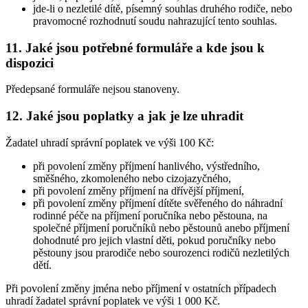
jde-li o nezletilé dítě, písemný souhlas druhého rodiče, nebo
pravomocné rozhodnutí soudu nahrazující tento souhlas.
11. Jaké jsou potřebné formuláře a kde jsou k
dispozici
Předepsané formuláře nejsou stanoveny.
12. Jaké jsou poplatky a jak je lze uhradit
Žadatel uhradí správní poplatek ve výši 100 Kč:
při povolení změny příjmení hanlivého, výstředního,
směšného, zkomoleného nebo cizojazyčného,
při povolení změny příjmení na dřívější příjmení,
při povolení změny příjmení dítěte svěřeného do náhradní
rodinné péče na příjmení poručníka nebo pěstouna, na
společné příjmení poručníků nebo pěstounů anebo příjmení
dohodnuté pro jejich vlastní děti, pokud poručníky nebo
pěstouny jsou prarodiče nebo sourozenci rodičů nezletilých
dětí.
Při povolení změny jména nebo příjmení v ostatních případech
uhradí žadatel správní poplatek ve výši 1 000 Kč.