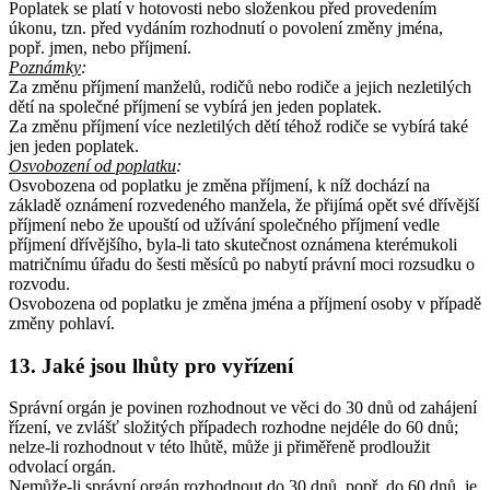
Poplatek se platí v hotovosti nebo složenkou před provedením
úkonu, tzn. před vydáním rozhodnutí o povolení změny jména,
popř. jmen, nebo příjmení.
Poznámky
:
Za změnu příjmení manželů, rodičů nebo rodiče a jejich nezletilých
dětí na společné příjmení se vybírá jen jeden poplatek.
Za změnu příjmení více nezletilých dětí téhož rodiče se vybírá také
jen jeden poplatek.
Osvobození od poplatku
:
Osvobozena od poplatku je změna příjmení, k níž dochází na
základě oznámení rozvedeného manžela, že přijímá opět své dřívější
příjmení nebo že upouští od užívání společného příjmení vedle
příjmení dřívějšího, byla-li tato skutečnost oznámena kterémukoli
matričnímu úřadu do šesti měsíců po nabytí právní moci rozsudku o
rozvodu.
Osvobozena od poplatku je změna jména a příjmení osoby v případě
změny pohlaví.
13. Jaké jsou lhůty pro vyřízení
Správní orgán je povinen rozhodnout ve věci do 30 dnů od zahájení
řízení, ve zvlášť složitých případech rozhodne nejdéle do 60 dnů;
nelze-li rozhodnout v této lhůtě, může ji přiměřeně prodloužit
odvolací orgán.
Nemůže-li správní orgán rozhodnout do 30 dnů, popř. do 60 dnů, je