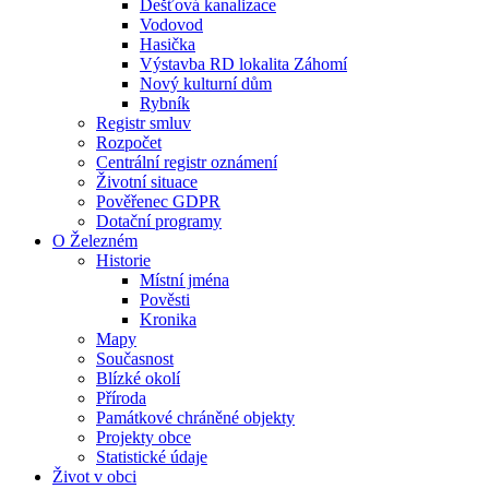
Dešťová kanalizace
Vodovod
Hasička
Výstavba RD lokalita Záhomí
Nový kulturní dům
Rybník
Registr smluv
Rozpočet
Centrální registr oznámení
Životní situace
Pověřenec GDPR
Dotační programy
O Železném
Historie
Místní jména
Pověsti
Kronika
Mapy
Současnost
Blízké okolí
Příroda
Památkové chráněné objekty
Projekty obce
Statistické údaje
Život v obci