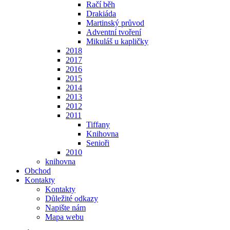
Račí běh
Drakiáda
Martinský průvod
Adventní tvoření
Mikuláš u kapličky
2018
2017
2016
2015
2014
2013
2012
2011
Tiffany
Knihovna
Senioři
2010
knihovna
Obchod
Kontakty
Kontakty
Důležité odkazy
Napište nám
Mapa webu