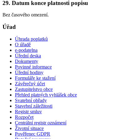
29. Datum konce platnosti popisu
Bez časového omezení.
Úřad
Úhrada poplatků
O úřadě
e-podatelna
Úřední deska
Dokumenty
Povinné informace
Úřední hodiny
Formuláře ke stažení
Závěrečný účet
Zastupitelstvo obce
Přehled platných vyhlášek obce
Svatební obřady
Stavební záležitosti
Registr smluv
Rozpočet
Centrální registr oznámení
Životní situace
Pověřenec GDPR