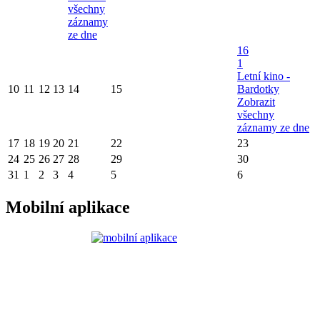
všechny
záznamy
ze dne
16
1
Letní kino -
10
11
12
13
14
15
Bardotky
Zobrazit
všechny
záznamy ze dne
17
18
19
20
21
22
23
24
25
26
27
28
29
30
31
1
2
3
4
5
6
Mobilní aplikace