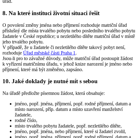
úřad.
8. Na které instituci životní situaci řešit
O povolení změny jména nebo příjmení rozhoduje matriční úřad
příslušný dle místa trvalého pobytu nebo posledního trvalého pobytu
žadatele v České republice; u nezletilého dítěte matriční úřad v místě
jeho trvalého pobytu.
V případě, že u žadatele či nezletilého dítěte takový pobyt není,
rozhoduje
Úřad městské části Praha 1
.
Jsou-li pro to závažné důvody, může matriční úřad postoupit žádost
k vyřízení matričnímu úřadu, v jehož knize narození je jméno nebo
příjmení, které má být změněno, zapsáno.
10. Jaké doklady je nutné mít s sebou
Na úřadě předložte písemnou žádost, která obsahuje:
jméno, popř. jména, příjmení, popř. rodné příjmení, datum a
místo narození, příp. datum a místo uzavření manželství
žadatele,
rodné číslo,
místo trvalého pobytu žadatele, popř. nezletilého dítěte,
jméno, popř. jména, nebo příjmení, které si žadatel zvolil,
jméno, popř. jména, příjmení, popř. rodné příjmení, datum a