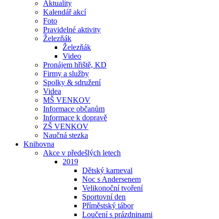
Aktuality
Kalendář akcí
Foto
Pravidelné aktivity
Železňák
Železňák
Video
Pronájem hřiště, KD
Firmy a služby
Spolky & sdružení
Videa
MŠ VENKOV
Informace občanům
Informace k dopravě
ZŠ VENKOV
Naučná stezka
Knihovna
Akce v předešlých letech
2019
Dětský karneval
Noc s Andersenem
Velikonoční tvoření
Sportovní den
Příměstský tábor
Loučení s prázdninami