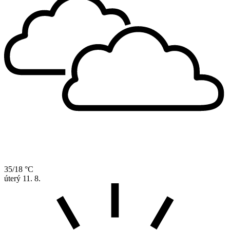
35/18 °C
úterý
11. 8.