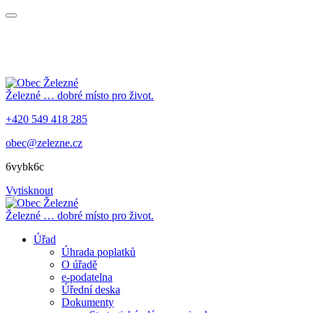
Železné
… dobré místo pro život.
+420 549 418 285
obec@zelezne.cz
6vybk6c
Vytisknout
Železné
… dobré místo pro život.
Úřad
Úhrada poplatků
O úřadě
e-podatelna
Úřední deska
Dokumenty