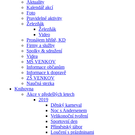
Aktuality
Kalendář akcí
Foto
Pravidelné aktivity
Železňák
Železňák
Video
Pronájem hřiště, KD
Firmy a služby
Spolky & sdružení
Videa
MŠ VENKOV
Informace občanům
Informace k dopravě
ZŠ VENKOV
Naučná stezka
Knihovna
Akce v předešlých letech
2019
Dětský karneval
Noc s Andersenem
Velikonoční tvoření
Sportovní den
Příměstský tábor
Loučení s prázdninami