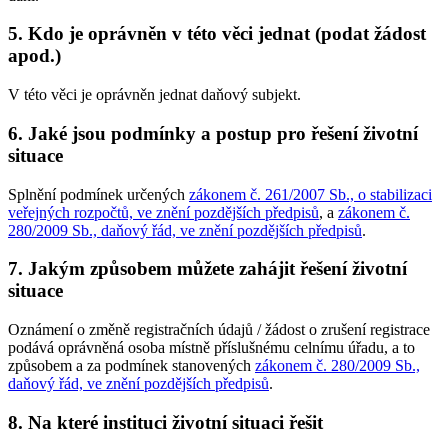
5. Kdo je oprávněn v této věci jednat (podat žádost
apod.)
V této věci je oprávněn jednat daňový subjekt.
6. Jaké jsou podmínky a postup pro řešení životní
situace
Splnění podmínek určených
zákonem č. 261/2007 Sb., o stabilizaci
veřejných rozpočtů, ve znění pozdějších předpisů
, a
zákonem č.
280/2009 Sb., daňový řád, ve znění pozdějších předpisů
.
7. Jakým způsobem můžete zahájit řešení životní
situace
Oznámení o změně registračních údajů / žádost o zrušení registrace
podává oprávněná osoba místně příslušnému celnímu úřadu, a to
způsobem a za podmínek stanovených
zákonem č. 280/2009 Sb.,
daňový řád, ve znění pozdějších předpisů
.
8. Na které instituci životní situaci řešit