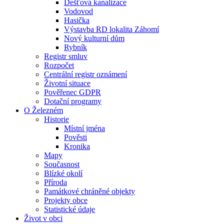
Dešťová kanalizace
Vodovod
Hasička
Výstavba RD lokalita Záhomí
Nový kulturní dům
Rybník
Registr smluv
Rozpočet
Centrální registr oznámení
Životní situace
Pověřenec GDPR
Dotační programy
O Železném
Historie
Místní jména
Pověsti
Kronika
Mapy
Současnost
Blízké okolí
Příroda
Památkové chráněné objekty
Projekty obce
Statistické údaje
Život v obci