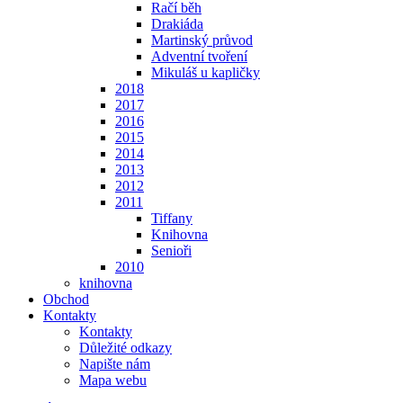
Račí běh
Drakiáda
Martinský průvod
Adventní tvoření
Mikuláš u kapličky
2018
2017
2016
2015
2014
2013
2012
2011
Tiffany
Knihovna
Senioři
2010
knihovna
Obchod
Kontakty
Kontakty
Důležité odkazy
Napište nám
Mapa webu