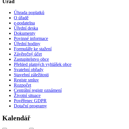
Úřad
Úhrada poplatků
O úřadě
e-podatelna
Úřední deska
Dokumenty
Povinné informace
Úřední hodiny
Formuláře ke stažení
Závěrečný účet
Zastupitelstvo obce
Přehled platných vyhlášek obce
Svatební obřady
Stavební záležitosti
Registr smluv
Rozpočet
Centrální registr oznámení
Životní situace
Pověřenec GDPR
Dotační programy
Kalendář