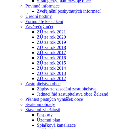
Strategický plán rozvoje obce
Povinné informace
Zveřejnění poskytnutých informací
Úřední hodiny
Formuláře ke stažení
Závěrečný účet
ZÚ za rok 2021
ZÚ za rok 2020
ZÚ za rok 2019
ZÚ za rok 2018
ZÚ za rok 2017
ZÚ za rok 2016
ZÚ za rok 2015
ZÚ za rok 2014
ZÚ za rok 2013
ZÚ za rok 2012
Zastupitelstvo obce
Zápisy ze zasedání zastupitelstva
Jednací řád zastupitelstva obce Železné
Přehled platných vyhlášek obce
Svatební obřady
Stavební záležitosti
Pasporty
Územní plán
Splašková kanalizace