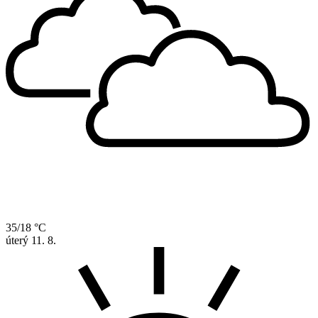
35/18 °C
úterý
11. 8.