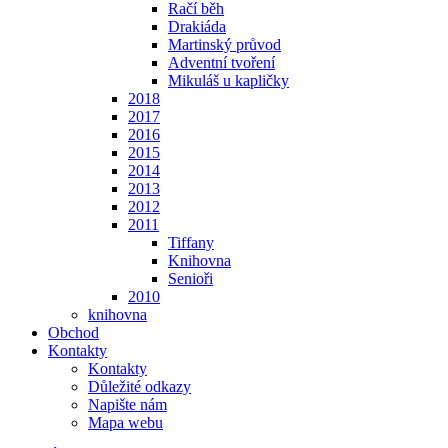
Račí běh
Drakiáda
Martinský průvod
Adventní tvoření
Mikuláš u kapličky
2018
2017
2016
2015
2014
2013
2012
2011
Tiffany
Knihovna
Senioři
2010
knihovna
Obchod
Kontakty
Kontakty
Důležité odkazy
Napište nám
Mapa webu