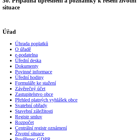
30. Případná upřesnění a poznámky k řešení životní
situace
Úřad
Úhrada poplatků
O úřadě
e-podatelna
Úřední deska
Dokumenty
Povinné informace
Úřední hodiny
Formuláře ke stažení
Závěrečný účet
Zastupitelstvo obce
Přehled platných vyhlášek obce
Svatební obřady
Stavební záležitosti
Registr smluv
Rozpočet
Centrální registr oznámení
Životní situace
Pověřenec GDPR