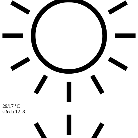
29/17 °C
středa
12. 8.