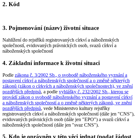
2. Kód
3. Pojmenování (název) životní situace
Nahlížení do rejstříků registrovaných církví a náboženských
společností, evidovaných právnických osob, svazů církví a
náboženských společností
4. Základní informace k životní situaci
Podle
zákona č. 3/2002 Sb., o svobodě náboženského vyznání a
postavení církví a náboženských společností a o změně některých
zákonů (zákon o církvích a náboženských společnostech), ve znění
pozdějších předpisů
, a podle
vyhlášky č. 232/2002 Sb., kterou se
provádí zákon o svobodě náboženského vyznání a postavení církví
a náboženských společností a o změně některých zákonů, ve znění
pozdějších předpisů
, vede Ministerstvo kultury rejstříky
registrovaných církví a náboženských společností (dále jen "CNS"),
evidovaných právnických osob (dále jen "EPO") a svazů církví a
náboženských společností (dále jen "svaz CNS").
5. Kdo je oprávněn v této věci jednat (podat žádost