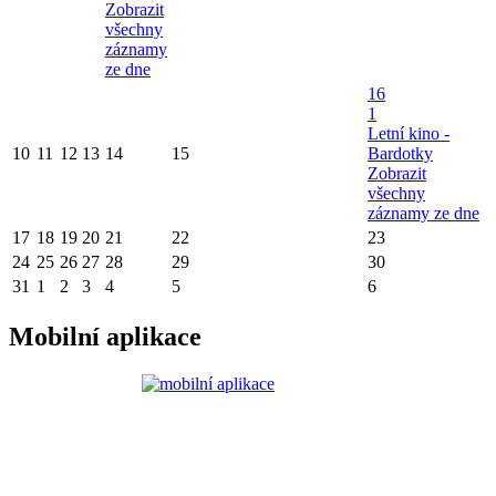
Zobrazit
všechny
záznamy
ze dne
16
1
Letní kino -
10
11
12
13
14
15
Bardotky
Zobrazit
všechny
záznamy ze dne
17
18
19
20
21
22
23
24
25
26
27
28
29
30
31
1
2
3
4
5
6
Mobilní aplikace