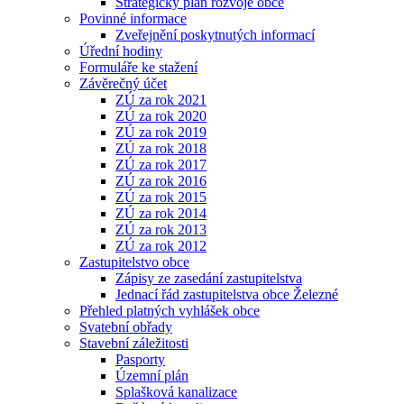
Strategický plán rozvoje obce
Povinné informace
Zveřejnění poskytnutých informací
Úřední hodiny
Formuláře ke stažení
Závěrečný účet
ZÚ za rok 2021
ZÚ za rok 2020
ZÚ za rok 2019
ZÚ za rok 2018
ZÚ za rok 2017
ZÚ za rok 2016
ZÚ za rok 2015
ZÚ za rok 2014
ZÚ za rok 2013
ZÚ za rok 2012
Zastupitelstvo obce
Zápisy ze zasedání zastupitelstva
Jednací řád zastupitelstva obce Železné
Přehled platných vyhlášek obce
Svatební obřady
Stavební záležitosti
Pasporty
Územní plán
Splašková kanalizace