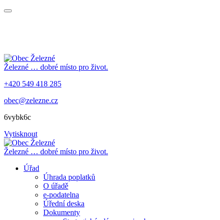
Železné
… dobré místo pro život.
+420 549 418 285
obec@zelezne.cz
6vybk6c
Vytisknout
Železné
… dobré místo pro život.
Úřad
Úhrada poplatků
O úřadě
e-podatelna
Úřední deska
Dokumenty