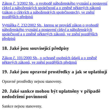
Zákon č. 3/2002 Sb., o svobodě náboženského vyznání a postavení
církví a náboženských společností a o změně některých zákonů
(zákon o církvích a náboženských společnostech), ve znění
pozdějších předpisů
Vyhláška č. 232/2002 Sb., kterou se provádí zákon o svobodě
náboženského vyznání a postavení církví a náboženských
společností a o změně některých zákonů, ve znění pozdějších
předpisů
18. Jaké jsou související předpisy
Zákon č. 101/2000 Sb., o ochraně osobních údajů a o změně
některých zákonů, ve znění pozdějších předpisů
19. Jaké jsou opravné prostředky a jak se uplatňují
Opravné prostředky nejsou stanoveny.
20. Jaké sankce mohou být uplatněny v případě
nedodržení povinností
Sankce nejsou stanoveny.