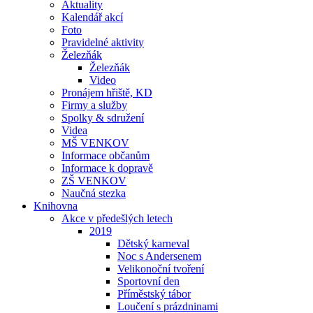
Aktuality
Kalendář akcí
Foto
Pravidelné aktivity
Železňák
Železňák
Video
Pronájem hřiště, KD
Firmy a služby
Spolky & sdružení
Videa
MŠ VENKOV
Informace občanům
Informace k dopravě
ZŠ VENKOV
Naučná stezka
Knihovna
Akce v předešlých letech
2019
Dětský karneval
Noc s Andersenem
Velikonoční tvoření
Sportovní den
Příměstský tábor
Loučení s prázdninami