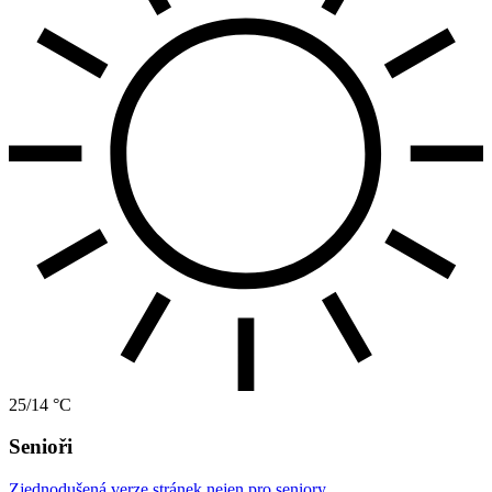
25/14 °C
Senioři
Zjednodušená verze stránek nejen pro seniory