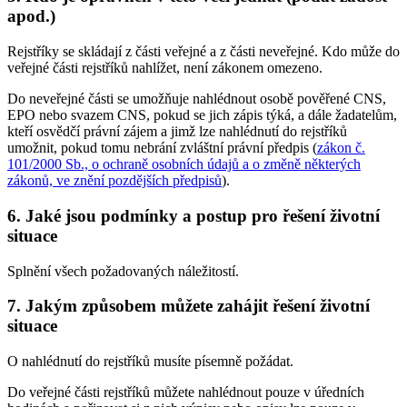
apod.)
Rejstříky se skládají z části veřejné a z části neveřejné. Kdo může do
veřejné části rejstříků nahlížet, není zákonem omezeno.
Do neveřejné části se umožňuje nahlédnout osobě pověřené CNS,
EPO nebo svazem CNS, pokud se jich zápis týká, a dále žadatelům,
kteří osvědčí právní zájem a jimž lze nahlédnutí do rejstříků
umožnit, pokud tomu nebrání zvláštní právní předpis (
zákon č.
101/2000 Sb., o ochraně osobních údajů a o změně některých
zákonů, ve znění pozdějších předpisů
).
6. Jaké jsou podmínky a postup pro řešení životní
situace
Splnění všech požadovaných náležitostí.
7. Jakým způsobem můžete zahájit řešení životní
situace
O nahlédnutí do rejstříků musíte písemně požádat.
Do veřejné části rejstříků můžete nahlédnout pouze v úředních