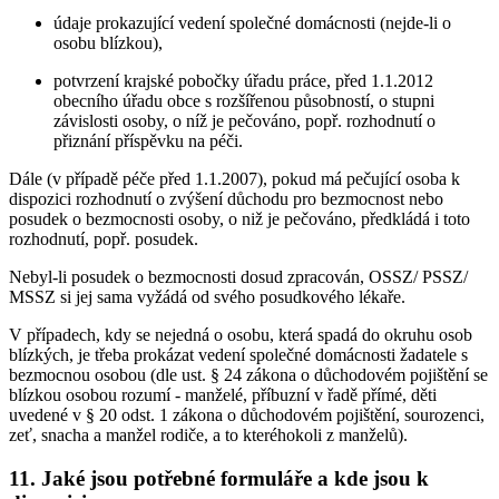
údaje prokazující vedení společné domácnosti (nejde-li o
osobu blízkou),
potvrzení krajské pobočky úřadu práce, před 1.1.2012
obecního úřadu obce s rozšířenou působností, o stupni
závislosti osoby, o níž je pečováno, popř. rozhodnutí o
přiznání příspěvku na péči.
Dále (v případě péče před 1.1.2007), pokud má pečující osoba k
dispozici rozhodnutí o zvýšení důchodu pro bezmocnost nebo
posudek o bezmocnosti osoby, o niž je pečováno, předkládá i toto
rozhodnutí, popř. posudek.
Nebyl-li posudek o bezmocnosti dosud zpracován, OSSZ/ PSSZ/
MSSZ si jej sama vyžádá od svého posudkového lékaře.
V případech, kdy se nejedná o osobu, která spadá do okruhu osob
blízkých, je třeba prokázat vedení společné domácnosti žadatele s
bezmocnou osobou (dle ust. § 24 zákona o důchodovém pojištění se
blízkou osobou rozumí - manželé, příbuzní v řadě přímé, děti
uvedené v § 20 odst. 1 zákona o důchodovém pojištění, sourozenci,
zeť, snacha a manžel rodiče, a to kteréhokoli z manželů).
11. Jaké jsou potřebné formuláře a kde jsou k