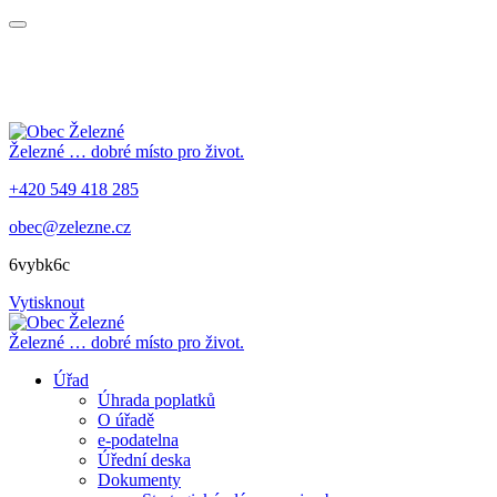
Železné
… dobré místo pro život.
+420 549 418 285
obec@zelezne.cz
6vybk6c
Vytisknout
Železné
… dobré místo pro život.
Úřad
Úhrada poplatků
O úřadě
e-podatelna
Úřední deska
Dokumenty