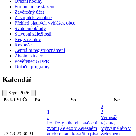
Úřední hodiny
Formuláře ke stažení
Závěrečný účet
Zastupitelstvo obce
Přehled platných vyhlášek obce
Svatební obřady
Stavební záležitosti
Registr smluv
Rozpočet
Centrální registr oznámení
Životní situace
Pověřenec GDPR
Dotační programy
Kalendář
Srpen
2026
Po
Út
St
Čt
Pá
So
Ne
2
1
2
3
Vernisáž
Pouťový víkend a svěcení
výstavy
zvonu
Železo v Železném
Výtvarné léto v
27
28
29
30
31
aneb setkání kovářů u piva
Železném