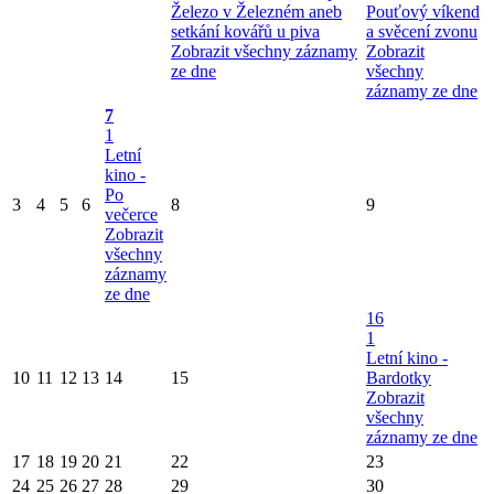
Železo v Železném aneb
Pouťový víkend
setkání kovářů u piva
a svěcení zvonu
Zobrazit všechny záznamy
Zobrazit
ze dne
všechny
záznamy ze dne
7
1
Letní
kino -
Po
3
4
5
6
8
9
večerce
Zobrazit
všechny
záznamy
ze dne
16
1
Letní kino -
10
11
12
13
14
15
Bardotky
Zobrazit
všechny
záznamy ze dne
17
18
19
20
21
22
23
24
25
26
27
28
29
30