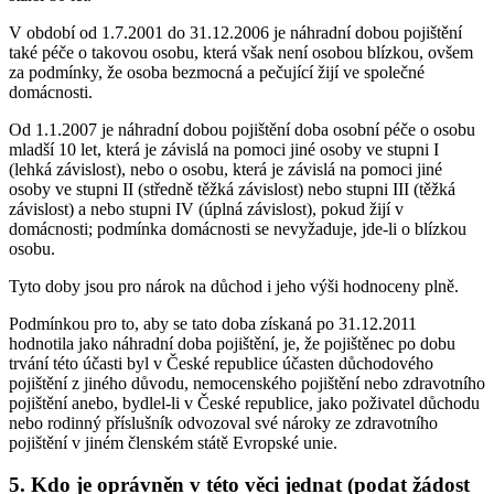
V období od 1.7.2001 do 31.12.2006 je náhradní dobou pojištění
také péče o takovou osobu, která však není osobou blízkou, ovšem
za podmínky, že osoba bezmocná a pečující žijí ve společné
domácnosti.
Od 1.1.2007 je náhradní dobou pojištění doba osobní péče o osobu
mladší 10 let, která je závislá na pomoci jiné osoby ve stupni I
(lehká závislost), nebo o osobu, která je závislá na pomoci jiné
osoby ve stupni II (středně těžká závislost) nebo stupni III (těžká
závislost) a nebo stupni IV (úplná závislost), pokud žijí v
domácnosti; podmínka domácnosti se nevyžaduje, jde-li o blízkou
osobu.
Tyto doby jsou pro nárok na důchod i jeho výši hodnoceny plně.
Podmínkou pro to, aby se tato doba získaná po 31.12.2011
hodnotila jako náhradní doba pojištění, je, že pojištěnec po dobu
trvání této účasti byl v České republice účasten důchodového
pojištění z jiného důvodu, nemocenského pojištění nebo zdravotního
pojištění anebo, bydlel-li v České republice, jako poživatel důchodu
nebo rodinný příslušník odvozoval své nároky ze zdravotního
pojištění v jiném členském státě Evropské unie.
5. Kdo je oprávněn v této věci jednat (podat žádost