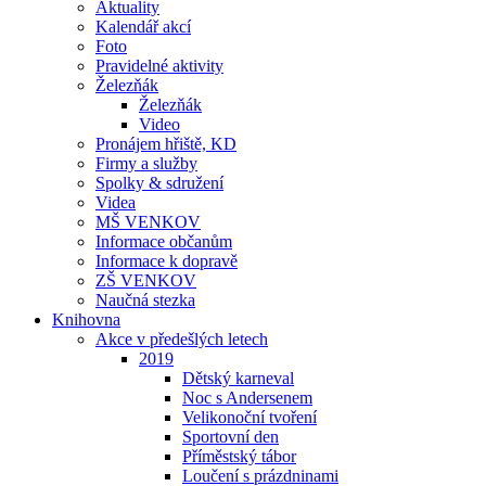
Aktuality
Kalendář akcí
Foto
Pravidelné aktivity
Železňák
Železňák
Video
Pronájem hřiště, KD
Firmy a služby
Spolky & sdružení
Videa
MŠ VENKOV
Informace občanům
Informace k dopravě
ZŠ VENKOV
Naučná stezka
Knihovna
Akce v předešlých letech
2019
Dětský karneval
Noc s Andersenem
Velikonoční tvoření
Sportovní den
Příměstský tábor
Loučení s prázdninami