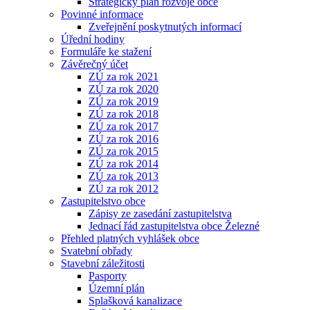
Strategický plán rozvoje obce
Povinné informace
Zveřejnění poskytnutých informací
Úřední hodiny
Formuláře ke stažení
Závěrečný účet
ZÚ za rok 2021
ZÚ za rok 2020
ZÚ za rok 2019
ZÚ za rok 2018
ZÚ za rok 2017
ZÚ za rok 2016
ZÚ za rok 2015
ZÚ za rok 2014
ZÚ za rok 2013
ZÚ za rok 2012
Zastupitelstvo obce
Zápisy ze zasedání zastupitelstva
Jednací řád zastupitelstva obce Železné
Přehled platných vyhlášek obce
Svatební obřady
Stavební záležitosti
Pasporty
Územní plán
Splašková kanalizace