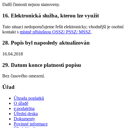
Další činnosti nejsou stanoveny.
16. Elektronická služba, kterou lze využít
Tuto situaci nedoporučujeme řešit elektronicky; vhodnější je osobní
kontakt s
místně příslušnou OSSZ/ PSSZ/ MSSZ
.
28. Popis byl naposledy aktualizován
16.04.2018
29. Datum konce platnosti popisu
Bez časového omezení.
Úřad
Úhrada poplatků
O úřadě
e-podatelna
Úřední deska
Dokumenty
Povinné informace