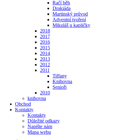
Račí běh
Drakiáda
Martinský průvod
Adventní tvoření
Mikuláš u kapličky
2018
2017
2016
2015
2014
2013
2012
2011
Tiffany
Knihovna
Senioři
2010
knihovna
Obchod
Kontakty
Kontakty
Důležité odkazy
Napište nám
Mapa webu