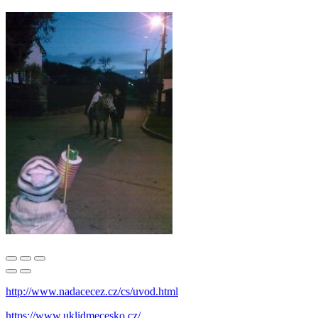
http://www.nadacecez.cz/cs/uvod.html
https://www.uklidmecesko.cz/