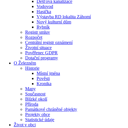
Dešťová kanalizace
Vodovod
Hasička
Výstavba RD lokalita Záhomí
Nový kulturní dům
Rybník
Registr smluv
Rozpočet
Centrální registr oznámení
Životní situace
Pověřenec GDPR
Dotační programy
O Železném
Historie
Místní jména
Pověsti
Kronika
Mapy
Současnost
Blízké okolí
Příroda
Památkové chráněné objekty
Projekty obce
Statistické údaje
Život v obci