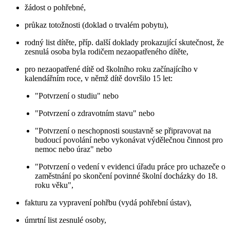
žádost o pohřebné,
průkaz totožnosti (doklad o trvalém pobytu),
rodný list dítěte, příp. další doklady prokazující skutečnost, že
zesnulá osoba byla rodičem nezaopatřeného dítěte,
pro nezaopatřené dítě od školního roku začínajícího v
kalendářním roce, v němž dítě dovršilo 15 let:
"Potvrzení o studiu" nebo
"Potvrzení o zdravotním stavu" nebo
"Potvrzení o neschopnosti soustavně se připravovat na
budoucí povolání nebo vykonávat výdělečnou činnost pro
nemoc nebo úraz" nebo
"Potvrzení o vedení v evidenci úřadu práce pro uchazeče o
zaměstnání po skončení povinné školní docházky do 18.
roku věku",
fakturu za vypravení pohřbu (vydá pohřební ústav),
úmrtní list zesnulé osoby,