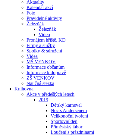
Aktuality
Kalendář akcí
Foto
Pravidelné aktivity
Železňák
Železňák
Video
Pronájem hřiště, KD
Firmy a služby
Spolky & sdružení
Videa
MŠ VENKOV
Informace občanům
Informace k dopravě
ZŠ VENKOV
Naučná stezka
Knihovna
Akce v předešlých letech
2019
Dětský karneval
Noc s Andersenem
Velikonoční tvoření
Sportovní den
Příměstský tábor
Loučení s prázdninami