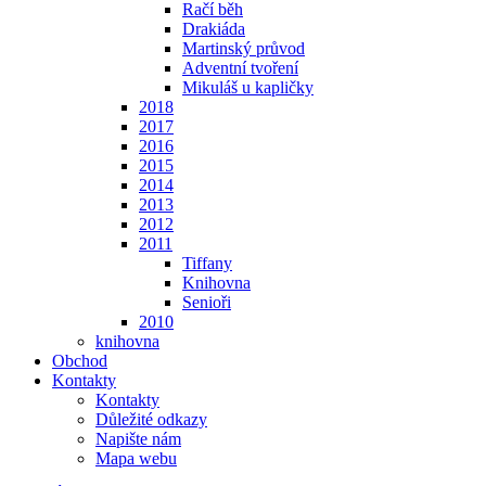
Račí běh
Drakiáda
Martinský průvod
Adventní tvoření
Mikuláš u kapličky
2018
2017
2016
2015
2014
2013
2012
2011
Tiffany
Knihovna
Senioři
2010
knihovna
Obchod
Kontakty
Kontakty
Důležité odkazy
Napište nám
Mapa webu