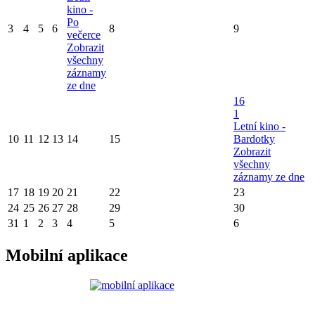
kino -
Po
3
4
5
6
8
9
večerce
Zobrazit
všechny
záznamy
ze dne
16
1
Letní kino -
10
11
12
13
14
15
Bardotky
Zobrazit
všechny
záznamy ze dne
17
18
19
20
21
22
23
24
25
26
27
28
29
30
31
1
2
3
4
5
6
Mobilní aplikace