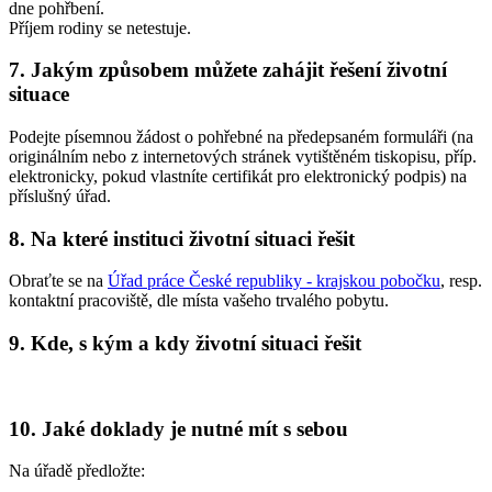
dne pohřbení.
Příjem rodiny se netestuje.
7. Jakým způsobem můžete zahájit řešení životní
situace
Podejte písemnou žádost o pohřebné na předepsaném formuláři (na
originálním nebo z internetových stránek vytištěném tiskopisu, příp.
elektronicky, pokud vlastníte certifikát pro elektronický podpis) na
příslušný úřad.
8. Na které instituci životní situaci řešit
Obraťte se na
Úřad práce České republiky - krajskou pobočku
, resp.
kontaktní pracoviště, dle místa vašeho trvalého pobytu.
9. Kde, s kým a kdy životní situaci řešit
10. Jaké doklady je nutné mít s sebou
Na úřadě předložte: