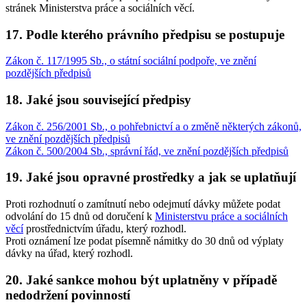
stránek Ministerstva práce a sociálních věcí.
17. Podle kterého právního předpisu se postupuje
Zákon č. 117/1995 Sb., o státní sociální podpoře, ve znění
pozdějších předpisů
18. Jaké jsou související předpisy
Zákon č. 256/2001 Sb., o pohřebnictví a o změně některých zákonů,
ve znění pozdějších předpisů
Zákon č. 500/2004 Sb., správní řád, ve znění pozdějších předpisů
19. Jaké jsou opravné prostředky a jak se uplatňují
Proti rozhodnutí o zamítnutí nebo odejmutí dávky můžete podat
odvolání do 15 dnů od doručení k
Ministerstvu práce a sociálních
věcí
prostřednictvím úřadu, který rozhodl.
Proti oznámení lze podat písemně námitky do 30 dnů od výplaty
dávky na úřad, který rozhodl.
20. Jaké sankce mohou být uplatněny v případě
nedodržení povinností