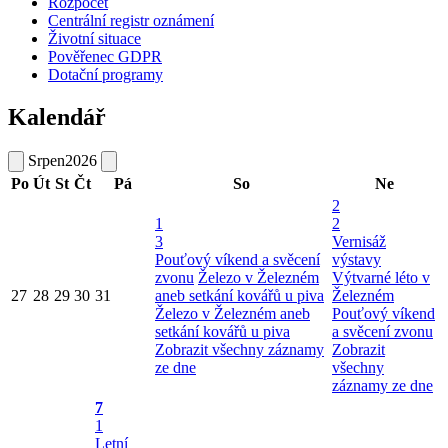
Rozpočet
Centrální registr oznámení
Životní situace
Pověřenec GDPR
Dotační programy
Kalendář
Srpen
2026
Po
Út
St
Čt
Pá
So
Ne
2
1
2
3
Vernisáž
Pouťový víkend a svěcení
výstavy
zvonu
Železo v Železném
Výtvarné léto v
27
28
29
30
31
aneb setkání kovářů u piva
Železném
Železo v Železném aneb
Pouťový víkend
setkání kovářů u piva
a svěcení zvonu
Zobrazit všechny záznamy
Zobrazit
ze dne
všechny
záznamy ze dne
7
1
Letní