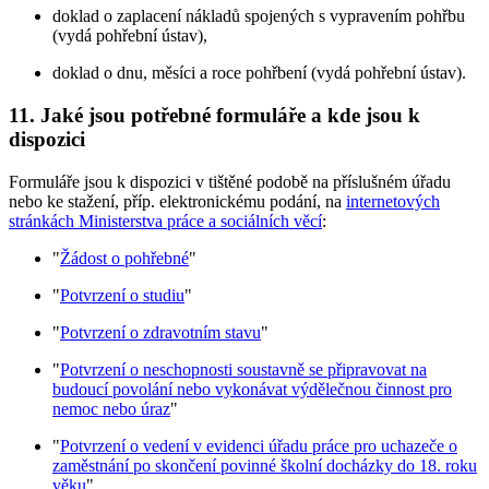
doklad o zaplacení nákladů spojených s vypravením pohřbu
(vydá pohřební ústav),
doklad o dnu, měsíci a roce pohřbení (vydá pohřební ústav).
11. Jaké jsou potřebné formuláře a kde jsou k
dispozici
Formuláře jsou k dispozici v tištěné podobě na příslušném úřadu
nebo ke stažení, příp. elektronickému podání, na
internetových
stránkách Ministerstva práce a sociálních věcí
:
"
Žádost o pohřebné
"
"
Potvrzení o studiu
"
"
Potvrzení o zdravotním stavu
"
"
Potvrzení o neschopnosti soustavně se připravovat na
budoucí povolání nebo vykonávat výdělečnou činnost pro
nemoc nebo úraz
"
"
Potvrzení o vedení v evidenci úřadu práce pro uchazeče o
zaměstnání po skončení povinné školní docházky do 18. roku
věku
"