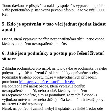
Touto dávkou se přispívá na náklady spojené s vypravením pohřbu.
Výše pohřebného je stanovena pevnou částkou, a to ve výši 5 000
Kč.
5. Kdo je oprávněn v této věci jednat (podat žádost
apod.)
Osoba, která vypravila pohřeb nezaopatřenému dítěti, nebo osobě,
která byla rodičem nezaopatřeného dítěte.
6. Jaké jsou podmínky a postup pro řešení životní
situace
Základní podmínkou pro nárok na tuto dávku je podmínka trvalého
pobytu a bydliště na území České republiky oprávněné osoby.
Podmínku trvalého pobytu může v odůvodněných případech
prominout
Ministerstvo práce a sociálních věcí
.
Na pohřebné má nárok osoba, která vypravila pohřeb
nezaopatřenému dítěti, nebo osobě, která byla rodičem
nezaopatřeného dítěte, a to za podmínky, že zemřelá osoba (s
výjimkou mrtvě narozeného dítěte) měla ke dni úmrtí trvalý pobyt
na území České republiky.
Nárok na pohřebné zaniká, nebyl-li uplatněn ve lhůtě 1 roku ode