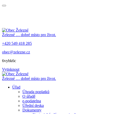
Železné
… dobré místo pro život.
+420 549 418 285
obec@zelezne.cz
6vybk6c
Vytisknout
Železné
… dobré místo pro život.
Úřad
Úhrada poplatků
O úřadě
e-podatelna
Úřední deska
Dokumenty