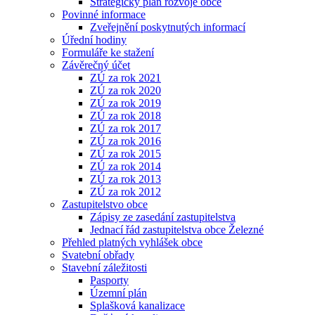
Strategický plán rozvoje obce
Povinné informace
Zveřejnění poskytnutých informací
Úřední hodiny
Formuláře ke stažení
Závěrečný účet
ZÚ za rok 2021
ZÚ za rok 2020
ZÚ za rok 2019
ZÚ za rok 2018
ZÚ za rok 2017
ZÚ za rok 2016
ZÚ za rok 2015
ZÚ za rok 2014
ZÚ za rok 2013
ZÚ za rok 2012
Zastupitelstvo obce
Zápisy ze zasedání zastupitelstva
Jednací řád zastupitelstva obce Železné
Přehled platných vyhlášek obce
Svatební obřady
Stavební záležitosti
Pasporty
Územní plán
Splašková kanalizace