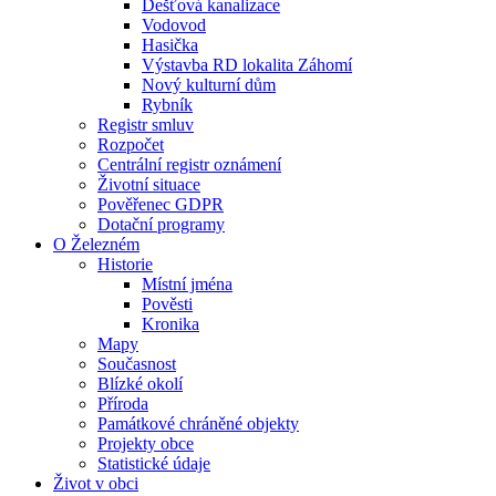
Dešťová kanalizace
Vodovod
Hasička
Výstavba RD lokalita Záhomí
Nový kulturní dům
Rybník
Registr smluv
Rozpočet
Centrální registr oznámení
Životní situace
Pověřenec GDPR
Dotační programy
O Železném
Historie
Místní jména
Pověsti
Kronika
Mapy
Současnost
Blízké okolí
Příroda
Památkové chráněné objekty
Projekty obce
Statistické údaje
Život v obci