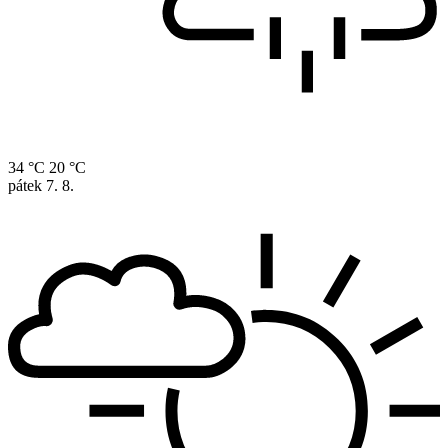
34 °C
20 °C
pátek
7. 8.