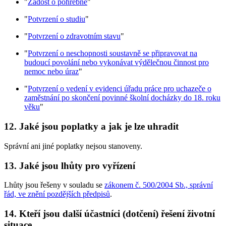
"
Žádost o pohřebné
"
"
Potvrzení o studiu
"
"
Potvrzení o zdravotním stavu
"
"
Potvrzení o neschopnosti soustavně se připravovat na
budoucí povolání nebo vykonávat výdělečnou činnost pro
nemoc nebo úraz
"
"
Potvrzení o vedení v evidenci úřadu práce pro uchazeče o
zaměstnání po skončení povinné školní docházky do 18. roku
věku
"
12. Jaké jsou poplatky a jak je lze uhradit
Správní ani jiné poplatky nejsou stanoveny.
13. Jaké jsou lhůty pro vyřízení
Lhůty jsou řešeny v souladu se
zákonem č. 500/2004 Sb., správní
řád, ve znění pozdějších předpisů
.
14. Kteří jsou další účastníci (dotčení) řešení životní
situace