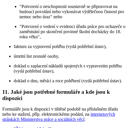
"Potvrzení o neschopnosti soustavně se připravovat na
budoucí povolání nebo vykonávat výdělečnou činnost pro
nemoc nebo úraz" nebo
"Potvrzení o vedení v evidenci úřadu práce pro uchazeče o
zaměstnání po skončení povinné školní docházky do 18.
roku věku",
fakturu za vypravení pohřbu (vydá pohřební ústav),
úmrtní list zesnulé osoby,
doklad o zaplacení nákladů spojených s vypravením pohřbu
(vydá pohřební ústav),
doklad o dnu, měsíci a roce pohřbení (vydá pohřební ústav).
11. Jaké jsou potřebné formuláře a kde jsou k
dispozici
Formuláře jsou k dispozici v tištěné podobě na příslušném úřadu
nebo ke stažení, příp. elektronickému podání, na
internetových
stránkách Ministerstva práce a sociálních věcí
: