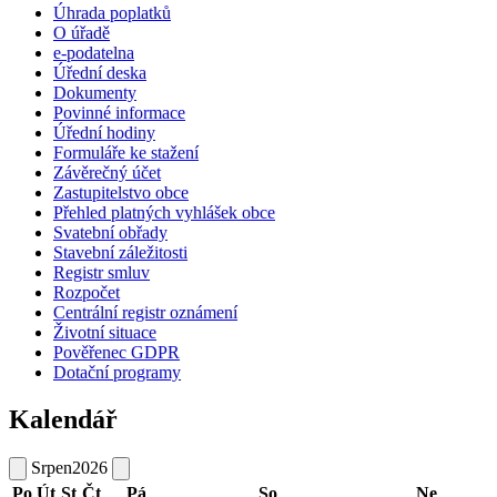
Úhrada poplatků
O úřadě
e-podatelna
Úřední deska
Dokumenty
Povinné informace
Úřední hodiny
Formuláře ke stažení
Závěrečný účet
Zastupitelstvo obce
Přehled platných vyhlášek obce
Svatební obřady
Stavební záležitosti
Registr smluv
Rozpočet
Centrální registr oznámení
Životní situace
Pověřenec GDPR
Dotační programy
Kalendář
Srpen
2026
Po
Út
St
Čt
Pá
So
Ne