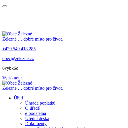
Železné
… dobré místo pro život.
+420 549 418 285
obec@zelezne.cz
6vybk6c
Vytisknout
Železné
… dobré místo pro život.
Úřad
Úhrada poplatků
O úřadě
e-podatelna
Úřední deska
Dokumenty