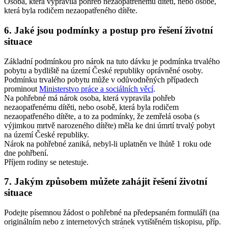
Osoba, která vypravila pohřeb nezaopatřenému dítěti, nebo osobě,
která byla rodičem nezaopatřeného dítěte.
6. Jaké jsou podmínky a postup pro řešení životní
situace
Základní podmínkou pro nárok na tuto dávku je podmínka trvalého
pobytu a bydliště na území České republiky oprávněné osoby.
Podmínku trvalého pobytu může v odůvodněných případech
prominout
Ministerstvo práce a sociálních věcí
.
Na pohřebné má nárok osoba, která vypravila pohřeb
nezaopatřenému dítěti, nebo osobě, která byla rodičem
nezaopatřeného dítěte, a to za podmínky, že zemřelá osoba (s
výjimkou mrtvě narozeného dítěte) měla ke dni úmrtí trvalý pobyt
na území České republiky.
Nárok na pohřebné zaniká, nebyl-li uplatněn ve lhůtě 1 roku ode
dne pohřbení.
Příjem rodiny se netestuje.
7. Jakým způsobem můžete zahájit řešení životní
situace
Podejte písemnou žádost o pohřebné na předepsaném formuláři (na
originálním nebo z internetových stránek vytištěném tiskopisu, příp.