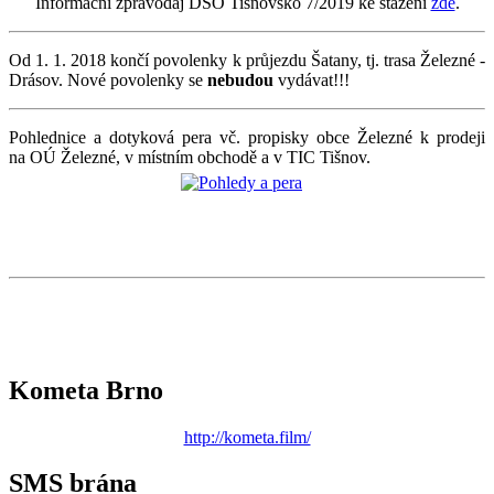
Informační zpravodaj DSO Tišnovsko 7/2019 ke stažení
zde
.
Od 1. 1. 2018 končí povolenky k průjezdu Šatany, tj. trasa Železné -
Drásov. Nové povolenky se
nebudou
vydávat!!!
Pohlednice a dotyková pera vč. propisky obce Železné k prodeji
na OÚ Železné, v místním obchodě a v TIC Tišnov.
Kometa Brno
http://kometa.film/
SMS brána