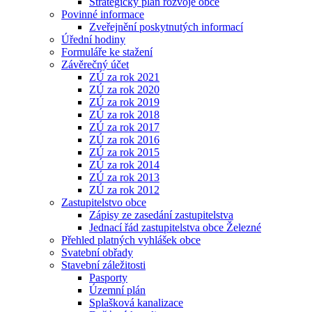
Strategický plán rozvoje obce
Povinné informace
Zveřejnění poskytnutých informací
Úřední hodiny
Formuláře ke stažení
Závěrečný účet
ZÚ za rok 2021
ZÚ za rok 2020
ZÚ za rok 2019
ZÚ za rok 2018
ZÚ za rok 2017
ZÚ za rok 2016
ZÚ za rok 2015
ZÚ za rok 2014
ZÚ za rok 2013
ZÚ za rok 2012
Zastupitelstvo obce
Zápisy ze zasedání zastupitelstva
Jednací řád zastupitelstva obce Železné
Přehled platných vyhlášek obce
Svatební obřady
Stavební záležitosti
Pasporty
Územní plán
Splašková kanalizace