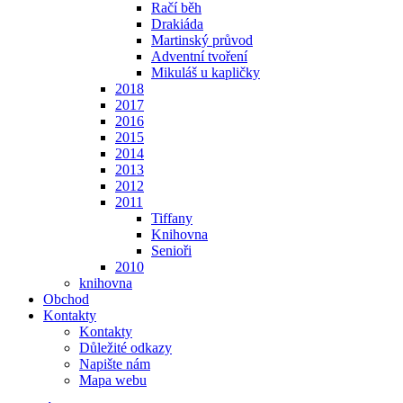
Račí běh
Drakiáda
Martinský průvod
Adventní tvoření
Mikuláš u kapličky
2018
2017
2016
2015
2014
2013
2012
2011
Tiffany
Knihovna
Senioři
2010
knihovna
Obchod
Kontakty
Kontakty
Důležité odkazy
Napište nám
Mapa webu