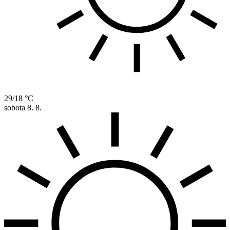
29/18 °C
sobota
8. 8.