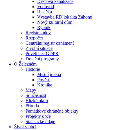
Dešťová kanalizace
Vodovod
Hasička
Výstavba RD lokalita Záhomí
Nový kulturní dům
Rybník
Registr smluv
Rozpočet
Centrální registr oznámení
Životní situace
Pověřenec GDPR
Dotační programy
O Železném
Historie
Místní jména
Pověsti
Kronika
Mapy
Současnost
Blízké okolí
Příroda
Památkové chráněné objekty
Projekty obce
Statistické údaje
Život v obci