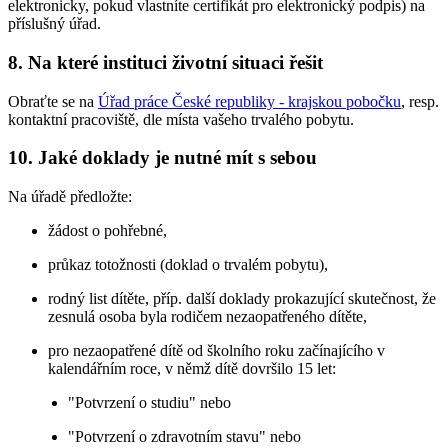
elektronicky, pokud vlastníte certifikát pro elektronický podpis) na
příslušný úřad.
8. Na které instituci životní situaci řešit
Obraťte se na
Úřad práce České republiky - krajskou pobočku
, resp.
kontaktní pracoviště, dle místa vašeho trvalého pobytu.
10. Jaké doklady je nutné mít s sebou
Na úřadě předložte:
žádost o pohřebné,
průkaz totožnosti (doklad o trvalém pobytu),
rodný list dítěte, příp. další doklady prokazující skutečnost, že
zesnulá osoba byla rodičem nezaopatřeného dítěte,
pro nezaopatřené dítě od školního roku začínajícího v
kalendářním roce, v němž dítě dovršilo 15 let:
"Potvrzení o studiu" nebo
"Potvrzení o zdravotním stavu" nebo