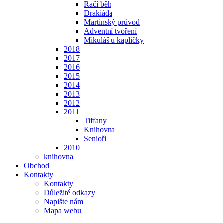
Račí běh
Drakiáda
Martinský průvod
Adventní tvoření
Mikuláš u kapličky
2018
2017
2016
2015
2014
2013
2012
2011
Tiffany
Knihovna
Senioři
2010
knihovna
Obchod
Kontakty
Kontakty
Důležité odkazy
Napište nám
Mapa webu