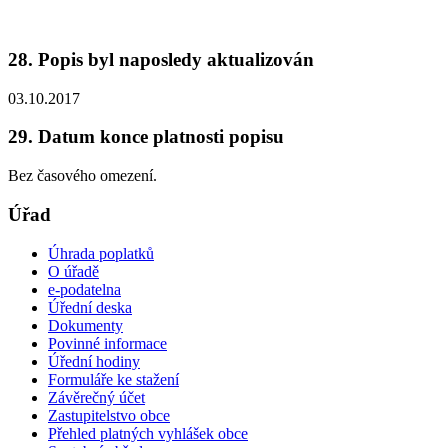
28. Popis byl naposledy aktualizován
03.10.2017
29. Datum konce platnosti popisu
Bez časového omezení.
Úřad
Úhrada poplatků
O úřadě
e-podatelna
Úřední deska
Dokumenty
Povinné informace
Úřední hodiny
Formuláře ke stažení
Závěrečný účet
Zastupitelstvo obce
Přehled platných vyhlášek obce