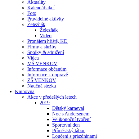
Aktuality
Kalendář akcí
Foto
Pravidelné aktivity
Železňák
Železňák
Video
Pronájem hřiště, KD
Firmy a služby
Spolky & sdružení
Videa
MŠ VENKOV
Informace občanům
Informace k dopravě
ZŠ VENKOV
Naučná stezka
Knihovna
Akce v předešlých letech
2019
Dětský karneval
Noc s Andersenem
Velikonoční tvoření
Sportovní den
Příměstský tábor
Loučení s prázdninami