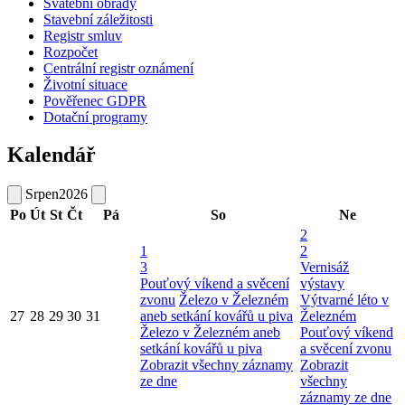
Svatební obřady
Stavební záležitosti
Registr smluv
Rozpočet
Centrální registr oznámení
Životní situace
Pověřenec GDPR
Dotační programy
Kalendář
Srpen
2026
Po
Út
St
Čt
Pá
So
Ne
2
1
2
3
Vernisáž
Pouťový víkend a svěcení
výstavy
zvonu
Železo v Železném
Výtvarné léto v
27
28
29
30
31
aneb setkání kovářů u piva
Železném
Železo v Železném aneb
Pouťový víkend
setkání kovářů u piva
a svěcení zvonu
Zobrazit všechny záznamy
Zobrazit
ze dne
všechny
záznamy ze dne