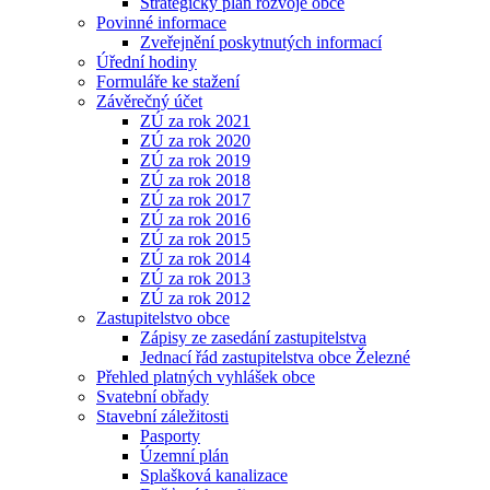
Strategický plán rozvoje obce
Povinné informace
Zveřejnění poskytnutých informací
Úřední hodiny
Formuláře ke stažení
Závěrečný účet
ZÚ za rok 2021
ZÚ za rok 2020
ZÚ za rok 2019
ZÚ za rok 2018
ZÚ za rok 2017
ZÚ za rok 2016
ZÚ za rok 2015
ZÚ za rok 2014
ZÚ za rok 2013
ZÚ za rok 2012
Zastupitelstvo obce
Zápisy ze zasedání zastupitelstva
Jednací řád zastupitelstva obce Železné
Přehled platných vyhlášek obce
Svatební obřady
Stavební záležitosti
Pasporty
Územní plán
Splašková kanalizace