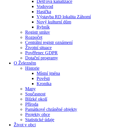
Dešťová kanalizace
Vodovod
Hasička
Výstavba RD lokalita Záhomí
Nový kulturní dům
Rybník
Registr smluv
Rozpočet
Centrální registr oznámení
Životní situace
Pověřenec GDPR
Dotační programy
O Železném
Historie
Místní jména
Pověsti
Kronika
Mapy
Současnost
Blízké okolí
Příroda
Památkové chráněné objekty
Projekty obce
Statistické údaje
Život v obci