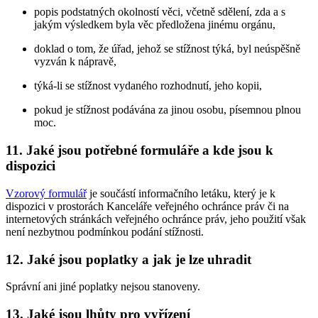
popis podstatných okolností věci, včetně sdělení, zda a s
jakým výsledkem byla věc předložena jinému orgánu,
doklad o tom, že úřad, jehož se stížnost týká, byl neúspěšně
vyzván k nápravě,
týká-li se stížnost vydaného rozhodnutí, jeho kopii,
pokud je stížnost podávána za jinou osobu, písemnou plnou
moc.
11. Jaké jsou potřebné formuláře a kde jsou k
dispozici
Vzorový formulář
je součástí informačního letáku, který je k
dispozici v prostorách Kanceláře veřejného ochránce práv či na
internetových stránkách veřejného ochránce práv, jeho použití však
není nezbytnou podmínkou podání stížnosti.
12. Jaké jsou poplatky a jak je lze uhradit
Správní ani jiné poplatky nejsou stanoveny.
13. Jaké jsou lhůty pro vyřízení