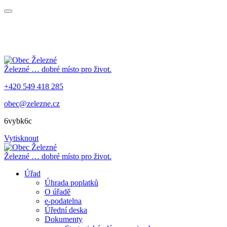
Železné
… dobré místo pro život.
+420 549 418 285
obec@zelezne.cz
6vybk6c
Vytisknout
Železné
… dobré místo pro život.
Úřad
Úhrada poplatků
O úřadě
e-podatelna
Úřední deska
Dokumenty