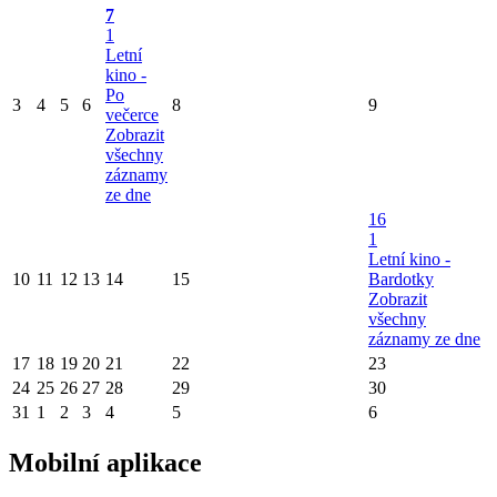
7
1
Letní
kino -
Po
3
4
5
6
8
9
večerce
Zobrazit
všechny
záznamy
ze dne
16
1
Letní kino -
10
11
12
13
14
15
Bardotky
Zobrazit
všechny
záznamy ze dne
17
18
19
20
21
22
23
24
25
26
27
28
29
30
31
1
2
3
4
5
6
Mobilní aplikace