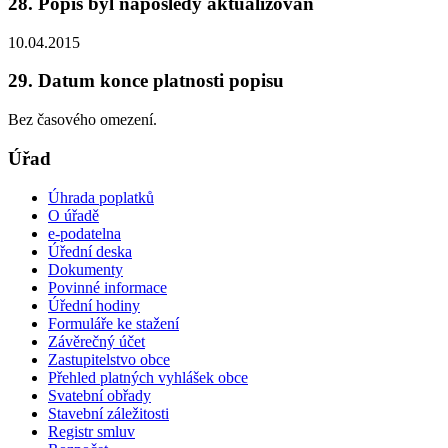
28. Popis byl naposledy aktualizován
10.04.2015
29. Datum konce platnosti popisu
Bez časového omezení.
Úřad
Úhrada poplatků
O úřadě
e-podatelna
Úřední deska
Dokumenty
Povinné informace
Úřední hodiny
Formuláře ke stažení
Závěrečný účet
Zastupitelstvo obce
Přehled platných vyhlášek obce
Svatební obřady
Stavební záležitosti
Registr smluv