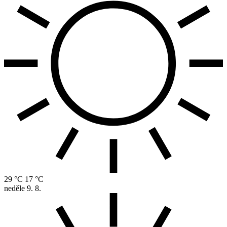
29 °C
17 °C
neděle
9. 8.