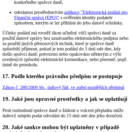
konkrétního správce daně,
odeslanou prostřednictvím
aplikace "Elektronická podání pro
Finanční správu (EPO)"
s ověřením identity podatele
způsobem, kterým se lze přihlásit do jeho datové schránky.
Účinky podání má rovněž úkon učiněný vůči správci daně za
použití datové zprávy bez uznávaného elektronického podpisu nebo
za použití jiných přenosových technik, které je správce daně
způsobilý přijmout, pokud je toto podání do 5 dnů ode dne, kdy
došlo správci daně, potvrzeno nebo opakováno některým z výše
uvedených způsobů elektronické komunikace, nebo písemně, popř.
ústně do protokolu.
17. Podle kterého právního předpisu se postupuje
Zákon č. 280/2009 Sb., daňový řád, ve znění pozdějších předpisů
19. Jaké jsou opravné prostředky a jak se uplatňují
Proti rozhodnutí správce daně o žádosti o vrácení přeplatku může
daňový subjekt podat odvolání do 15 dnů ode dne jeho doručení.
20. Jaké sankce mohou být uplatněny v případě