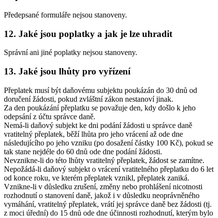
Předepsané formuláře nejsou stanoveny.
12. Jaké jsou poplatky a jak je lze uhradit
Správní ani jiné poplatky nejsou stanoveny.
13. Jaké jsou lhůty pro vyřízení
Přeplatek musí být daňovému subjektu poukázán do 30 dnů od
doručení žádosti, pokud zvláštní zákon nestanoví jinak.
Za den poukázání přeplatku se považuje den, kdy došlo k jeho
odepsání z účtu správce daně.
Nemá-li daňový subjekt ke dni podání žádosti u správce daně
vratitelný přeplatek, běží lhůta pro jeho vrácení až ode dne
následujícího po jeho vzniku (po dosažení částky 100 Kč), pokud se
tak stane nejdéle do 60 dnů ode dne podání žádosti.
Nevznikne-li do této lhůty vratitelný přeplatek, žádost se zamítne.
Nepožádá-li daňový subjekt o vrácení vratitelného přeplatku do 6 let
od konce roku, ve kterém přeplatek vznikl, přeplatek zaniká.
Vznikne-li v důsledku zrušení, změny nebo prohlášení nicotnosti
rozhodnutí o stanovení daně, jakož i v důsledku neoprávněného
vymáhání, vratitelný přeplatek, vrátí jej správce daně bez žádosti (tj.
z moci úřední) do 15 dnů ode dne účinnosti rozhodnutí, kterým bylo