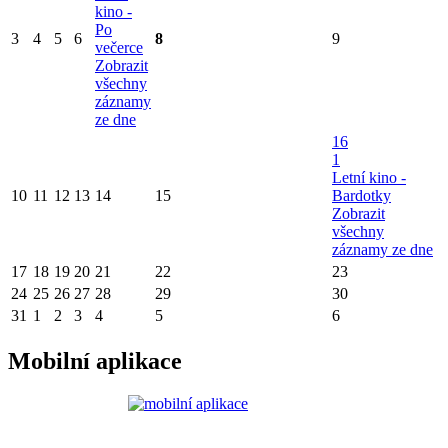
kino -
Po
3
4
5
6
8
9
večerce
Zobrazit
všechny
záznamy
ze dne
16
1
Letní kino -
10
11
12
13
14
15
Bardotky
Zobrazit
všechny
záznamy ze dne
17
18
19
20
21
22
23
24
25
26
27
28
29
30
31
1
2
3
4
5
6
Mobilní aplikace