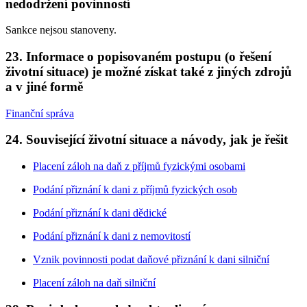
nedodržení povinností
Sankce nejsou stanoveny.
23. Informace o popisovaném postupu (o řešení
životní situace) je možné získat také z jiných zdrojů
a v jiné formě
Finanční správa
24. Související životní situace a návody, jak je řešit
Placení záloh na daň z příjmů fyzickými osobami
Podání přiznání k dani z příjmů fyzických osob
Podání přiznání k dani dědické
Podání přiznání k dani z nemovitostí
Vznik povinnosti podat daňové přiznání k dani silniční
Placení záloh na daň silniční