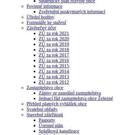
Strategický plán rozvoje obce
Povinné informace
Zveřejnění poskytnutých informací
Úřední hodiny
Formuláře ke stažení
Závěrečný účet
ZÚ za rok 2021
ZÚ za rok 2020
ZÚ za rok 2019
ZÚ za rok 2018
ZÚ za rok 2017
ZÚ za rok 2016
ZÚ za rok 2015
ZÚ za rok 2014
ZÚ za rok 2013
ZÚ za rok 2012
Zastupitelstvo obce
Zápisy ze zasedání zastupitelstva
Jednací řád zastupitelstva obce Železné
Přehled platných vyhlášek obce
Svatební obřady
Stavební záležitosti
Pasporty
Územní plán
Splašková kanalizace