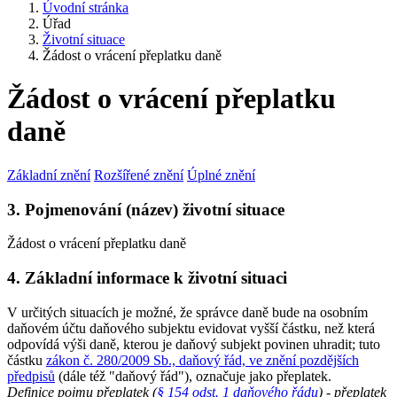
Úvodní stránka
Úřad
Životní situace
Žádost o vrácení přeplatku daně
Žádost o vrácení přeplatku
daně
Základní znění
Rozšířené znění
Úplné znění
3. Pojmenování (název) životní situace
Žádost o vrácení přeplatku daně
4. Základní informace k životní situaci
V určitých situacích je možné, že správce daně bude na osobním
daňovém účtu daňového subjektu evidovat vyšší částku, než která
odpovídá výši daně, kterou je daňový subjekt povinen uhradit; tuto
částku
zákon č. 280/2009 Sb., daňový řád, ve znění pozdějších
předpisů
(dále též "daňový řád"), označuje jako přeplatek.
Definice pojmu přeplatek
(
§ 154 odst. 1 daňového řádu
) - přeplatek