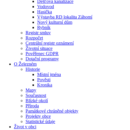
Dešťová kanalizace
Vodovod
Hasička
Výstavba RD lokalita Záhomí
Nový kulturní dům
Rybník
Registr smluv
Rozpočet
Centrální registr oznámení
Životní situace
Pověřenec GDPR
Dotační programy
O Železném
Historie
Místní jména
Pověsti
Kronika
Mapy
Současnost
Blízké okolí
Příroda
Památkové chráněné objekty
Projekty obce
Statistické údaje
Život v obci