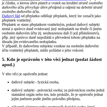
je částka, o kterou úhrn plateb a vratek na kreditní straně osobního
daňového účtu převyšuje úhrn předpisů a odpisů na debetní straně
osobního daňového účtu.
Daňový řád
od přeplatku odlišuje přeplatek, který lze označit jako
přeplatek vratitelný.
Přeplatek se stane přeplatkem vratitelným, pokud daňový subjekt
nemá u správce daně evidovaný jiný nedoplatek na témže či jiném
osobním daňovém účtu (tj. neuhrazenou daň či její příslušenství),
příp. jiný správce daně nepožádá o převedení tohoto přeplatku na
úhradu jím evidovaného nedoplatku.
V případě, že daňovému subjektu vznikne na osobním daňovém
účtu vratitelný přeplatek, může požádat o jeho vrácení.
5. Kdo je oprávněn v této věci jednat (podat žádost
apod.)
V této věci je oprávněn jednat:
daňový subjekt - fyzická osoba,
daňový subjekt - právnická osoba; za právnickou osobu jedná
statutární orgán nebo ten, kdo prokáže, že je oprávněn jednat
jejím jménem podle jiného právního předpisu,
zákonný zástupce nebo opatrovník fyzické osoby, která