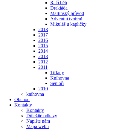
Račí běh
Drakiáda
Martinský průvod
Adventní tvoření
Mikuláš u kapličky
2018
2017
2016
2015
2014
2013
2012
2011
Tiffany
Knihovna
Senioři
2010
knihovna
Obchod
Kontakty
Kontakty
Důležité odkazy
Napište nám
Mapa webu