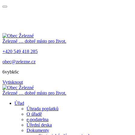
Železné
… dobré místo pro život.
+420 549 418 285
obec@zelezne.cz
6vybk6c
Vytisknout
Železné
… dobré místo pro život.
Úřad
Úhrada poplatků
O úřadě
e-podatelna
Úřední deska
Dokumenty