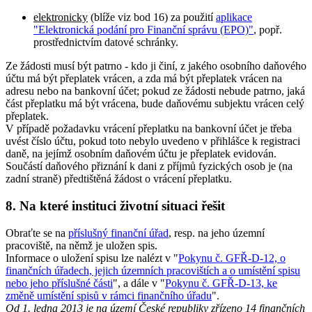
elektronicky
(blíže viz bod 16) za použití
aplikace
"Elektronická podání pro Finanční správu (EPO)"
, popř.
prostřednictvím datové schránky.
Ze žádosti musí být patrno - kdo ji činí, z jakého osobního daňového
účtu má být přeplatek vrácen, a zda má být přeplatek vrácen na
adresu nebo na bankovní účet; pokud ze žádosti nebude patrno, jaká
část přeplatku má být vrácena, bude daňovému subjektu vrácen celý
přeplatek.
V případě požadavku vrácení přeplatku na bankovní účet je třeba
uvést číslo účtu, pokud toto nebylo uvedeno v přihlášce k registraci
daně, na jejímž osobním daňovém účtu je přeplatek evidován.
Součástí daňového přiznání k dani z příjmů fyzických osob je (na
zadní straně) předtištěná žádost o vrácení přeplatku.
8. Na které instituci životní situaci řešit
Obraťte se na
příslušný finanční úřad
, resp. na jeho územní
pracoviště, na němž je uložen spis.
Informace o uložení spisu lze nalézt v "
Pokynu č. GFŘ-D-12, o
finančních úřadech, jejich územních pracovištích a o umístění spisu
nebo jeho příslušné části
", a dále v "
Pokynu č. GFŘ-D-13, ke
změně umístění spisů v rámci finančního úřadu
".
Od 1. ledna 2013 je na území České republiky zřízeno 14 finančních