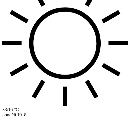
33/16 °C
pondělí
10. 8.