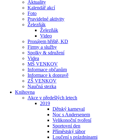
Aktuality
Kalendář akcí
Foto
Pravidelné aktivity
Železňák
Železňák
Video
Pronájem hřiště, KD
Firmy a služby
Spolky & sdružení
Videa
MŠ VENKOV
Informace občanům
Informace k dopravě
ZŠ VENKOV
Naučná stezka
Knihovna
Akce v předešlých letech
2019
Dětský karneval
Noc s Andersenem
Velikonoční tvoření
Sportovní den
Příměstský tábor
Loučení s prázdninami