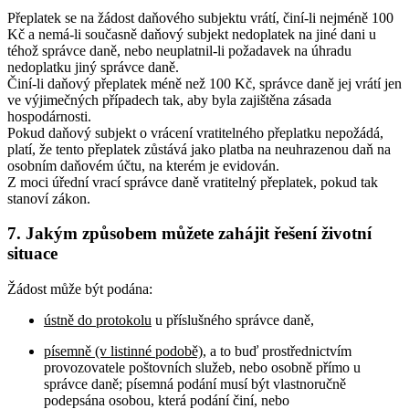
Přeplatek se na žádost daňového subjektu vrátí, činí-li nejméně 100
Kč a nemá-li současně daňový subjekt nedoplatek na jiné dani u
téhož správce daně, nebo neuplatnil-li požadavek na úhradu
nedoplatku jiný správce daně.
Činí-li daňový přeplatek méně než 100 Kč, správce daně jej vrátí jen
ve výjimečných případech tak, aby byla zajištěna zásada
hospodárnosti.
Pokud daňový subjekt o vrácení vratitelného přeplatku nepožádá,
platí, že tento přeplatek zůstává jako platba na neuhrazenou daň na
osobním daňovém účtu, na kterém je evidován.
Z moci úřední vrací správce daně vratitelný přeplatek, pokud tak
stanoví zákon.
7. Jakým způsobem můžete zahájit řešení životní
situace
Žádost může být podána:
ústně do protokolu
u příslušného správce daně,
písemně (v listinné podobě)
, a to buď prostřednictvím
provozovatele poštovních služeb, nebo osobně přímo u
správce daně; písemná podání musí být vlastnoručně
podepsána osobou, která podání činí, nebo