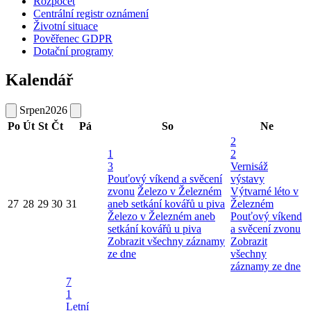
Rozpočet
Centrální registr oznámení
Životní situace
Pověřenec GDPR
Dotační programy
Kalendář
Srpen
2026
Po
Út
St
Čt
Pá
So
Ne
2
1
2
3
Vernisáž
Pouťový víkend a svěcení
výstavy
zvonu
Železo v Železném
Výtvarné léto v
27
28
29
30
31
aneb setkání kovářů u piva
Železném
Železo v Železném aneb
Pouťový víkend
setkání kovářů u piva
a svěcení zvonu
Zobrazit všechny záznamy
Zobrazit
ze dne
všechny
záznamy ze dne
7
1
Letní