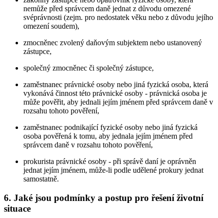
nemůže před správcem daně jednat z důvodu omezené
svéprávnosti (zejm. pro nedostatek věku nebo z důvodu jejího
omezení soudem),
zmocněnec zvolený daňovým subjektem nebo ustanovený
zástupce,
společný zmocněnec či společný zástupce,
zaměstnanec právnické osoby nebo jiná fyzická osoba, která
vykonává činnost této právnické osoby - právnická osoba je
může pověřit, aby jednali jejím jménem před správcem daně v
rozsahu tohoto pověření,
zaměstnanec podnikající fyzické osoby nebo jiná fyzická
osoba pověřená k tomu, aby jednala jejím jménem před
správcem daně v rozsahu tohoto pověření,
prokurista právnické osoby - při správě daní je oprávněn
jednat jejím jménem, může-li podle udělené prokury jednat
samostatně.
6. Jaké jsou podmínky a postup pro řešení životní
situace