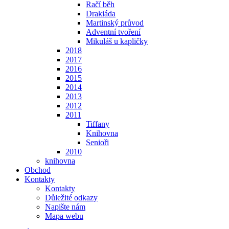
Račí běh
Drakiáda
Martinský průvod
Adventní tvoření
Mikuláš u kapličky
2018
2017
2016
2015
2014
2013
2012
2011
Tiffany
Knihovna
Senioři
2010
knihovna
Obchod
Kontakty
Kontakty
Důležité odkazy
Napište nám
Mapa webu