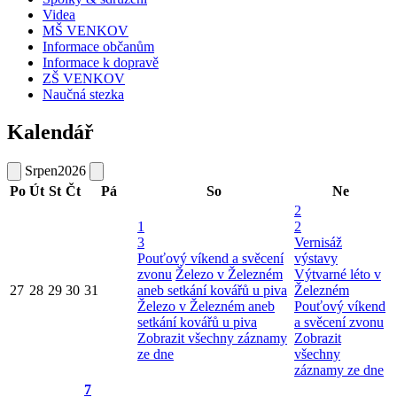
Videa
MŠ VENKOV
Informace občanům
Informace k dopravě
ZŠ VENKOV
Naučná stezka
Kalendář
Srpen
2026
Po
Út
St
Čt
Pá
So
Ne
2
1
2
3
Vernisáž
Pouťový víkend a svěcení
výstavy
zvonu
Železo v Železném
Výtvarné léto v
27
28
29
30
31
aneb setkání kovářů u piva
Železném
Železo v Železném aneb
Pouťový víkend
setkání kovářů u piva
a svěcení zvonu
Zobrazit všechny záznamy
Zobrazit
ze dne
všechny
záznamy ze dne
7