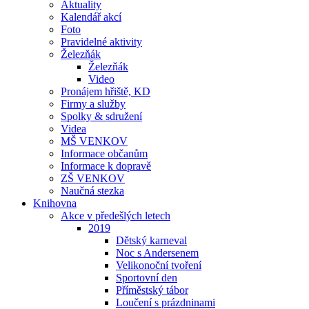
Aktuality
Kalendář akcí
Foto
Pravidelné aktivity
Železňák
Železňák
Video
Pronájem hřiště, KD
Firmy a služby
Spolky & sdružení
Videa
MŠ VENKOV
Informace občanům
Informace k dopravě
ZŠ VENKOV
Naučná stezka
Knihovna
Akce v předešlých letech
2019
Dětský karneval
Noc s Andersenem
Velikonoční tvoření
Sportovní den
Příměstský tábor
Loučení s prázdninami