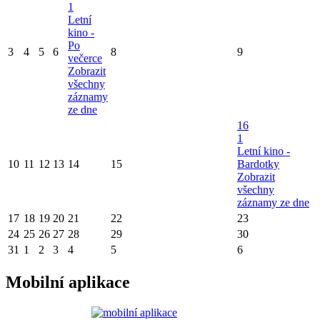
1
Letní
kino -
Po
3
4
5
6
8
9
večerce
Zobrazit
všechny
záznamy
ze dne
16
1
Letní kino -
10
11
12
13
14
15
Bardotky
Zobrazit
všechny
záznamy ze dne
17
18
19
20
21
22
23
24
25
26
27
28
29
30
31
1
2
3
4
5
6
Mobilní aplikace