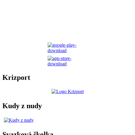
Krizport
Kudy z nudy
Svazková školka