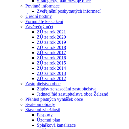
Strategický plán rozvoje obce
Povinné informace
Zveřejnění poskytnutých informací
Úřední hodiny
Formuláře ke stažení
Závěrečný účet
ZÚ za rok 2021
ZÚ za rok 2020
ZÚ za rok 2019
ZÚ za rok 2018
ZÚ za rok 2017
ZÚ za rok 2016
ZÚ za rok 2015
ZÚ za rok 2014
ZÚ za rok 2013
ZÚ za rok 2012
Zastupitelstvo obce
Zápisy ze zasedání zastupitelstva
Jednací řád zastupitelstva obce Železné
Přehled platných vyhlášek obce
Svatební obřady
Stavební záležitosti
Pasporty
Územní plán
Splašková kanalizace