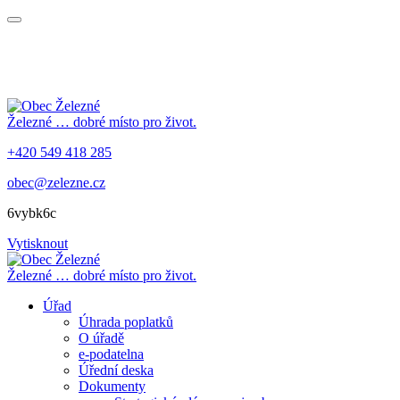
Železné
… dobré místo pro život.
+420 549 418 285
obec@zelezne.cz
6vybk6c
Vytisknout
Železné
… dobré místo pro život.
Úřad
Úhrada poplatků
O úřadě
e-podatelna
Úřední deska
Dokumenty