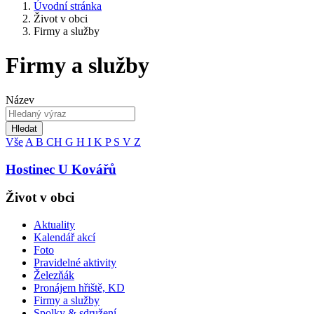
Úvodní stránka
Život v obci
Firmy a služby
Firmy a služby
Název
Hledat
Vše
A
B
CH
G
H
I
K
P
S
V
Z
Hostinec U Kovářů
Život v obci
Aktuality
Kalendář akcí
Foto
Pravidelné aktivity
Železňák
Pronájem hřiště, KD
Firmy a služby
Spolky & sdružení