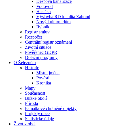
Dešťová kanalizace
Vodovod
Hasička
Výstavba RD lokalita Záhomí
Nový kulturní dům
Rybník
Registr smluv
Rozpočet
Centrální registr oznámení
Životní situace
Pověřenec GDPR
Dotační programy
O Železném
Historie
Místní jména
Pověsti
Kronika
Mapy
Současnost
Blízké okolí
Příroda
Památkové chráněné objekty
Projekty obce
Statistické údaje
Život v obci