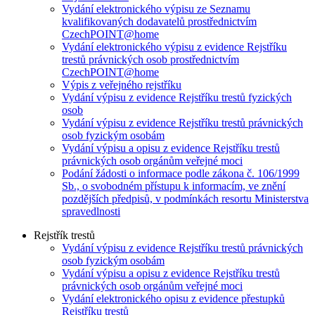
Vydání elektronického výpisu ze Seznamu
kvalifikovaných dodavatelů prostřednictvím
CzechPOINT@home
Vydání elektronického výpisu z evidence Rejstříku
trestů právnických osob prostřednictvím
CzechPOINT@home
Výpis z veřejného rejstříku
Vydání výpisu z evidence Rejstříku trestů fyzických
osob
Vydání výpisu z evidence Rejstříku trestů právnických
osob fyzickým osobám
Vydání výpisu a opisu z evidence Rejstříku trestů
právnických osob orgánům veřejné moci
Podání žádosti o informace podle zákona č. 106/1999
Sb., o svobodném přístupu k informacím, ve znění
pozdějších předpisů, v podmínkách resortu Ministerstva
spravedlnosti
Rejstřík trestů
Vydání výpisu z evidence Rejstříku trestů právnických
osob fyzickým osobám
Vydání výpisu a opisu z evidence Rejstříku trestů
právnických osob orgánům veřejné moci
Vydání elektronického opisu z evidence přestupků
Rejstříku trestů