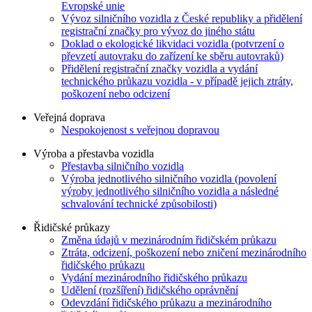
Evropské unie
Vývoz silničního vozidla z České republiky a přidělení
registrační značky pro vývoz do jiného státu
Doklad o ekologické likvidaci vozidla (potvrzení o
převzetí autovraku do zařízení ke sběru autovraků)
Přidělení registrační značky vozidla a vydání
technického průkazu vozidla - v případě jejich ztráty,
poškození nebo odcizení
Veřejná doprava
Nespokojenost s veřejnou dopravou
Výroba a přestavba vozidla
Přestavba silničního vozidla
Výroba jednotlivého silničního vozidla (povolení
výroby jednotlivého silničního vozidla a následné
schvalování technické způsobilosti)
Řidičské průkazy
Změna údajů v mezinárodním řidičském průkazu
Ztráta, odcizení, poškození nebo zničení mezinárodního
řidičského průkazu
Vydání mezinárodního řidičského průkazu
Udělení (rozšíření) řidičského oprávnění
Odevzdání řidičského průkazu a mezinárodního