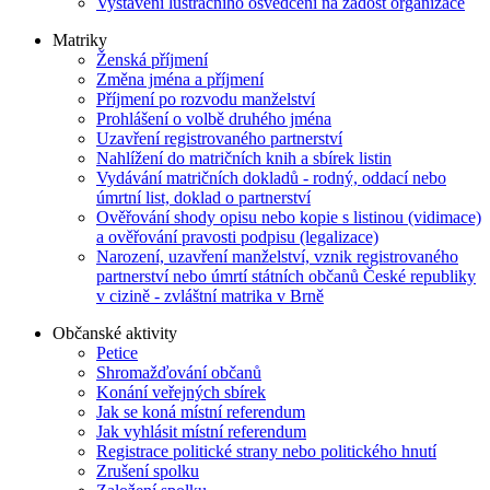
Vystavení lustračního osvědčení na žádost organizace
Matriky
Ženská příjmení
Změna jména a příjmení
Příjmení po rozvodu manželství
Prohlášení o volbě druhého jména
Uzavření registrovaného partnerství
Nahlížení do matričních knih a sbírek listin
Vydávání matričních dokladů - rodný, oddací nebo
úmrtní list, doklad o partnerství
Ověřování shody opisu nebo kopie s listinou (vidimace)
a ověřování pravosti podpisu (legalizace)
Narození, uzavření manželství, vznik registrovaného
partnerství nebo úmrtí státních občanů České republiky
v cizině - zvláštní matrika v Brně
Občanské aktivity
Petice
Shromažďování občanů
Konání veřejných sbírek
Jak se koná místní referendum
Jak vyhlásit místní referendum
Registrace politické strany nebo politického hnutí
Zrušení spolku