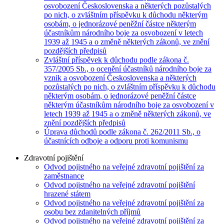
osvobození Československa a některých pozůstalých
po nich, o zvláštním příspěvku k důchodu některým
osobám, o jednorázové peněžní částce některým
účastníkům národního boje za osvobození v letech
1939 až 1945 a o změně některých zákonů, ve znění
pozdějších předpisů
Zvláštní příspěvek k důchodu podle zákona č.
357/2005 Sb., o ocenění účastníků národního boje za
vznik a osvobození Československa a některých
pozůstalých po nich, o zvláštním příspěvku k důchodu
některým osobám, o jednorázové peněžní částce
některým účastníkům národního boje za osvobození v
letech 1939 až 1945 a o změně některých zákonů, ve
znění pozdějších předpisů
Úprava důchodů podle zákona č. 262/2011 Sb., o
účastnících odboje a odporu proti komunismu
Zdravotní pojištění
Odvod pojistného na veřejné zdravotní pojištění za
zaměstnance
Odvod pojistného na veřejné zdravotní pojištění
hrazené státem
Odvod pojistného na veřejné zdravotní pojištění za
osobu bez zdanitelných příjmů
Odvod pojistného na veřejné zdravotní pojištění za