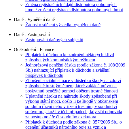
Změna registračních údajů distributora pohonných
hmot / zrušení registrace distributora pohonných hmot
Daně - Vyměření daně
Žádost o sdělení výsledku vyměření daně
Daně - Zastupování
Zastupování daňových subjektů
Odškodnění - Finance
Příplatek k důchodu ke zmírnění některých křivd
způsobených komunistickým režimem
Jednorázová peněžní částka (podle zákona č. 108/2009
Sb.) nahrazující příplatek k důchodu a zvláštní
příspěvek k důchodu
Zhoršení sociální situace v důsledku škody na zdraví
způsobené trestným činem, které zakládá právo na
poskytnutí peněžité pomoci obětem trestné činnosti
Uplatnění nároku na náhradu škody způsobené při
výkonu státní moci, došlo-li ke škodě v občanském
soudním řízení nebo v řízení trestním, v soudnictví
správním, jakož i v těch případech, kdy stát odpovídá
za postup notáře či soudního exekutora
Příplatek k důchodu podle zákona č. 357/2005 Sb., o
ocenění účastníků národního boje za vznik a