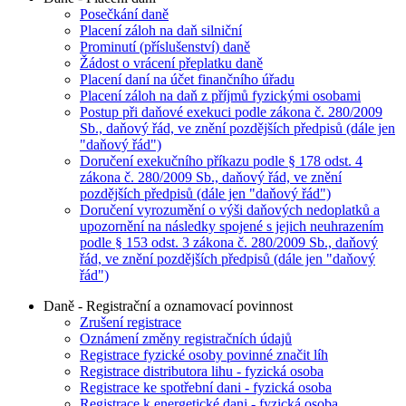
Posečkání daně
Placení záloh na daň silniční
Prominutí (příslušenství) daně
Žádost o vrácení přeplatku daně
Placení daní na účet finančního úřadu
Placení záloh na daň z příjmů fyzickými osobami
Postup při daňové exekuci podle zákona č. 280/2009
Sb., daňový řád, ve znění pozdějších předpisů (dále jen
"daňový řád")
Doručení exekučního příkazu podle § 178 odst. 4
zákona č. 280/2009 Sb., daňový řád, ve znění
pozdějších předpisů (dále jen "daňový řád")
Doručení vyrozumění o výši daňových nedoplatků a
upozornění na následky spojené s jejich neuhrazením
podle § 153 odst. 3 zákona č. 280/2009 Sb., daňový
řád, ve znění pozdějších předpisů (dále jen "daňový
řád")
Daně - Registrační a oznamovací povinnost
Zrušení registrace
Oznámení změny registračních údajů
Registrace fyzické osoby povinné značit líh
Registrace distributora lihu - fyzická osoba
Registrace ke spotřební dani - fyzická osoba
Registrace k energetické dani - fyzická osoba