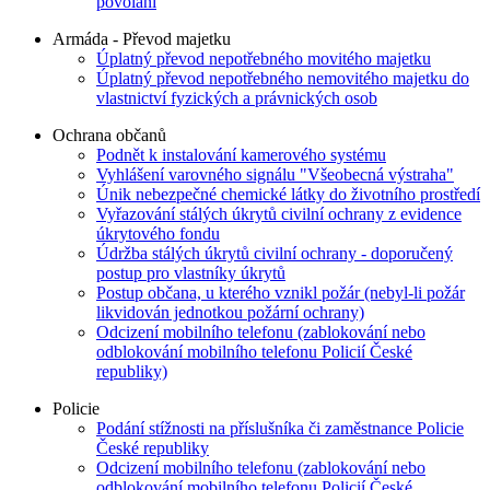
povolání
Armáda - Převod majetku
Úplatný převod nepotřebného movitého majetku
Úplatný převod nepotřebného nemovitého majetku do
vlastnictví fyzických a právnických osob
Ochrana občanů
Podnět k instalování kamerového systému
Vyhlášení varovného signálu "Všeobecná výstraha"
Únik nebezpečné chemické látky do životního prostředí
Vyřazování stálých úkrytů civilní ochrany z evidence
úkrytového fondu
Údržba stálých úkrytů civilní ochrany - doporučený
postup pro vlastníky úkrytů
Postup občana, u kterého vznikl požár (nebyl-li požár
likvidován jednotkou požární ochrany)
Odcizení mobilního telefonu (zablokování nebo
odblokování mobilního telefonu Policií České
republiky)
Policie
Podání stížnosti na příslušníka či zaměstnance Policie
České republiky
Odcizení mobilního telefonu (zablokování nebo
odblokování mobilního telefonu Policií České