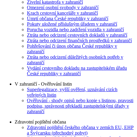
Živelní katastrofa v zahraničí
Omezení osobní svobody v zahraničí
Krach cestovní kanceláře v zahraničí
Úmrtí občana České republiky v zahraničí
Pokuty uložené příslušným úřadem v zahraničí
Porucha vozidla nebo zadržení vozidla v zahraničí
Ztráta nebo odcizení cestovních dokladů v zahraničí
Ztráta nebo odcizení finančních prostředků v zahraničí
Pohřešování či únos občana České republiky v
zahraničí
Ztráta nebo odcizení důležitých osobních potřeb v
zahraničí
Vydání cestovního dokladu na zastupitelském úřadu
České republiky v zahraničí
V zahraničí - Ověřování listin
Superlegalizace, vyšší ověření, uznávání cizích
veřejných listin
Ověřování - shody opisů nebo kopie s listinou, pravosti
podpisu, správnosti překladů zastupitelskými úřady v
zahraničí
Zdravotní pojištění občana
Zdravotní pojištění českého občana v zemích EU, EHP
a Švýcarsku (přechodný pobyt)