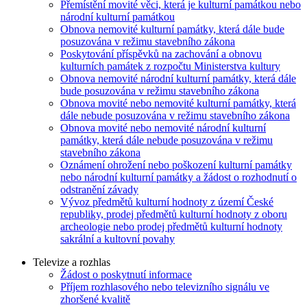
Přemístění movité věci, která je kulturní památkou nebo
národní kulturní památkou
Obnova nemovité kulturní památky, která dále bude
posuzována v režimu stavebního zákona
Poskytování příspěvků na zachování a obnovu
kulturních památek z rozpočtu Ministerstva kultury
Obnova nemovité národní kulturní památky, která dále
bude posuzována v režimu stavebního zákona
Obnova movité nebo nemovité kulturní památky, která
dále nebude posuzována v režimu stavebního zákona
Obnova movité nebo nemovité národní kulturní
památky, která dále nebude posuzována v režimu
stavebního zákona
Oznámení ohrožení nebo poškození kulturní památky
nebo národní kulturní památky a žádost o rozhodnutí o
odstranění závady
Vývoz předmětů kulturní hodnoty z území České
republiky, prodej předmětů kulturní hodnoty z oboru
archeologie nebo prodej předmětů kulturní hodnoty
sakrální a kultovní povahy
Televize a rozhlas
Žádost o poskytnutí informace
Příjem rozhlasového nebo televizního signálu ve
zhoršené kvalitě