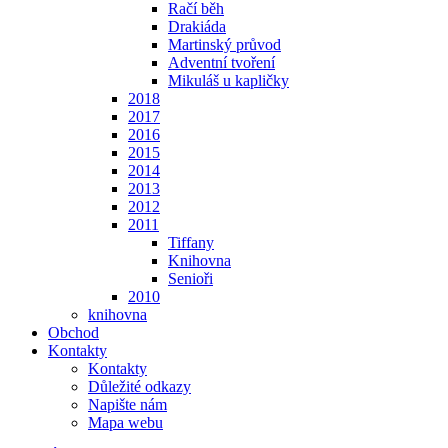
Račí běh
Drakiáda
Martinský průvod
Adventní tvoření
Mikuláš u kapličky
2018
2017
2016
2015
2014
2013
2012
2011
Tiffany
Knihovna
Senioři
2010
knihovna
Obchod
Kontakty
Kontakty
Důležité odkazy
Napište nám
Mapa webu