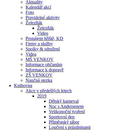
Aktuality
Kalendář akcí
Foto
Pravidelné aktivity
Železňák
Železňák
Video
Pronájem hřiště, KD
Firmy a služby
Spolky & sdružení
Videa
MŠ VENKOV
Informace občanům
Informace k dopravě
ZŠ VENKOV
Naučná stezka
Knihovna
Akce v předešlých letech
2019
Dětský karneval
Noc s Andersenem
Velikonoční tvoření
Sportovní den
Příměstský tábor
Loučení s prázdninami