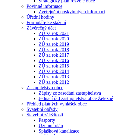
Strategický plán rozvoje obce
Povinné informace
Zveřejnění poskytnutých informací
Úřední hodiny
Formuláře ke stažení
Závěrečný účet
ZÚ za rok 2021
ZÚ za rok 2020
ZÚ za rok 2019
ZÚ za rok 2018
ZÚ za rok 2017
ZÚ za rok 2016
ZÚ za rok 2015
ZÚ za rok 2014
ZÚ za rok 2013
ZÚ za rok 2012
Zastupitelstvo obce
Zápisy ze zasedání zastupitelstva
Jednací řád zastupitelstva obce Železné
Přehled platných vyhlášek obce
Svatební obřady
Stavební záležitosti
Pasporty
Územní plán
Splašková kanalizace