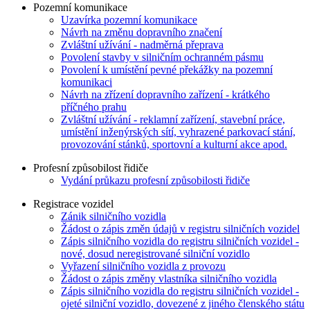
Pozemní komunikace
Uzavírka pozemní komunikace
Návrh na změnu dopravního značení
Zvláštní užívání - nadměrná přeprava
Povolení stavby v silničním ochranném pásmu
Povolení k umístění pevné překážky na pozemní
komunikaci
Návrh na zřízení dopravního zařízení - krátkého
příčného prahu
Zvláštní užívání - reklamní zařízení, stavební práce,
umístění inženýrských sítí, vyhrazené parkovací stání,
provozování stánků, sportovní a kulturní akce apod.
Profesní způsobilost řidiče
Vydání průkazu profesní způsobilosti řidiče
Registrace vozidel
Zánik silničního vozidla
Žádost o zápis změn údajů v registru silničních vozidel
Zápis silničního vozidla do registru silničních vozidel -
nové, dosud neregistrované silniční vozidlo
Vyřazení silničního vozidla z provozu
Žádost o zápis změny vlastníka silničního vozidla
Zápis silničního vozidla do registru silničních vozidel -
ojeté silniční vozidlo, dovezené z jiného členského státu