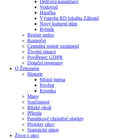
Dešťová kanalizace
Vodovod
Hasička
Výstavba RD lokalita Záhomí
Nový kulturní dům
Rybník
Registr smluv
Rozpočet
Centrální registr oznámení
Životní situace
Pověřenec GDPR
Dotační programy
O Železném
Historie
Místní jména
Pověsti
Kronika
Mapy
Současnost
Blízké okolí
Příroda
Památkové chráněné objekty
Projekty obce
Statistické údaje
Život v obci