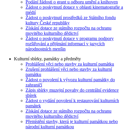
Podání žádosti o grant u odboru umění a knihoven
Žádost o poskytnutí dotace v oblasti kinematografie a
médií
Žádost o poskytnutí prostředků ze Státního fondu
kultury České republiky
Získání dotace ze státního rozpočtu na ochranu
movitého kulturního dědictví
Žádost o poskytnutí dotace v programu podpory
rozšiřování a přijímání informací v jazycích
národnostních menšin
Kulturní sbírky, památky a předměty
Prohlášení věci nebo stavby za kulturní památku
Zrušení prohlášení věci nebo stavby za kulturní
památku
Žádost o povolení k vývozu kulturní památky do
zahraničí
Zápis sbírky muzejní povahy do centrální evidence
sbírek
Žádost o vydání povolení k restaurování kulturních
památek
Získání dotace ze státního rozpočtu na ochranu
movitého kulturního dědictví
Přemístění stavby, která je kulturní památkou nebo
národní kulturní památkou