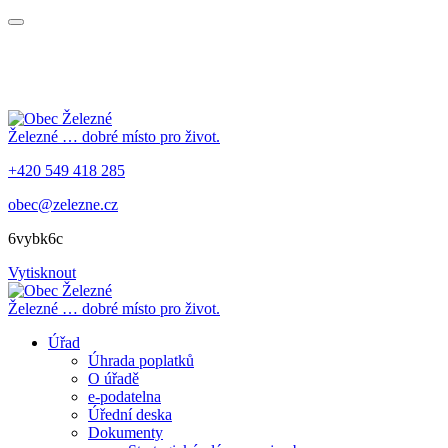
Železné
… dobré místo pro život.
+420 549 418 285
obec@zelezne.cz
6vybk6c
Vytisknout
Železné
… dobré místo pro život.
Úřad
Úhrada poplatků
O úřadě
e-podatelna
Úřední deska
Dokumenty