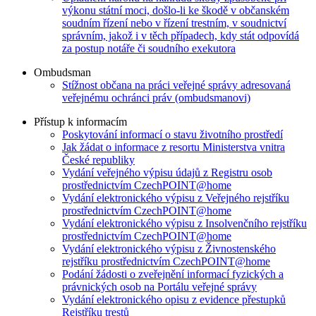
výkonu státní moci, došlo-li ke škodě v občanském
soudním řízení nebo v řízení trestním, v soudnictví
správním, jakož i v těch případech, kdy stát odpovídá
za postup notáře či soudního exekutora
Ombudsman
Stížnost občana na práci veřejné správy adresovaná
veřejnému ochránci práv (ombudsmanovi)
Přístup k informacím
Poskytování informací o stavu životního prostředí
Jak žádat o informace z resortu Ministerstva vnitra
České republiky
Vydání veřejného výpisu údajů z Registru osob
prostřednictvím CzechPOINT@home
Vydání elektronického výpisu z Veřejného rejstříku
prostřednictvím CzechPOINT@home
Vydání elektronického výpisu z Insolvenčního rejstříku
prostřednictvím CzechPOINT@home
Vydání elektronického výpisu z Živnostenského
rejstříku prostřednictvím CzechPOINT@home
Podání žádosti o zveřejnění informací fyzických a
právnických osob na Portálu veřejné správy
Vydání elektronického opisu z evidence přestupků
Rejstříku trestů