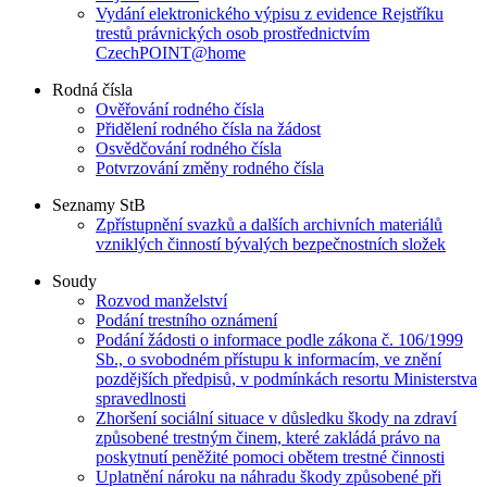
Vydání elektronického výpisu z evidence Rejstříku
trestů právnických osob prostřednictvím
CzechPOINT@home
Rodná čísla
Ověřování rodného čísla
Přidělení rodného čísla na žádost
Osvědčování rodného čísla
Potvrzování změny rodného čísla
Seznamy StB
Zpřístupnění svazků a dalších archivních materiálů
vzniklých činností bývalých bezpečnostních složek
Soudy
Rozvod manželství
Podání trestního oznámení
Podání žádosti o informace podle zákona č. 106/1999
Sb., o svobodném přístupu k informacím, ve znění
pozdějších předpisů, v podmínkách resortu Ministerstva
spravedlnosti
Zhoršení sociální situace v důsledku škody na zdraví
způsobené trestným činem, které zakládá právo na
poskytnutí peněžité pomoci obětem trestné činnosti
Uplatnění nároku na náhradu škody způsobené při