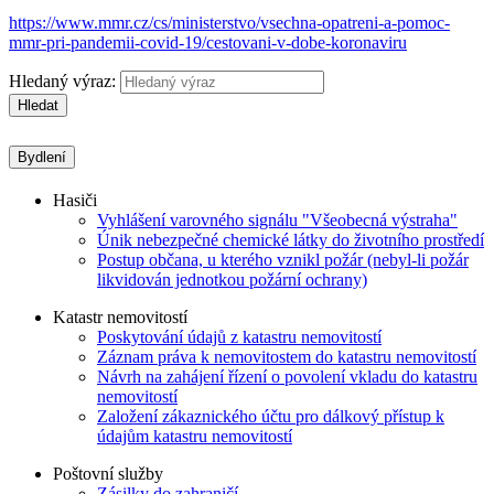
https://www.mmr.cz/cs/ministerstvo/vsechna-opatreni-a-pomoc-
mmr-pri-pandemii-covid-19/cestovani-v-dobe-koronaviru
Hledaný výraz:
Hledat
Bydlení
Hasiči
Vyhlášení varovného signálu "Všeobecná výstraha"
Únik nebezpečné chemické látky do životního prostředí
Postup občana, u kterého vznikl požár (nebyl-li požár
likvidován jednotkou požární ochrany)
Katastr nemovitostí
Poskytování údajů z katastru nemovitostí
Záznam práva k nemovitostem do katastru nemovitostí
Návrh na zahájení řízení o povolení vkladu do katastru
nemovitostí
Založení zákaznického účtu pro dálkový přístup k
údajům katastru nemovitostí
Poštovní služby
Zásilky do zahraničí