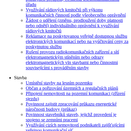
úřadu
Využívání rádiových kmitočtů při výkonu
komunikačních činností podle všeobecného oprávnění
Žádost o udělení (změnu, prodloužení doby platnosti
nebo odnětí) individuálního oprávnění k využívání
rádiových kmitočtů
Reklamace na poskytovanou veřejně dostupnou službu
elektronických komunikací nebo na vyúčtování ceny za
poskytnutou službu
Rušení provozu radiokomunikačních zařízení a sítí
elektromagnetickým stíněním nebo odrazy
elektromagnetických vln stavbami nebo činnostmi
souvisejícími s prováděním stavby
Stavba
Umístění stavby na lesním pozemku
Občan a pořizování územních a regulačních plánů
Připojení nemovitosti na pozemní komunikaci (zřízení
sjezdu)
Povinnost zajistit zpracování průkazu energetické
náročnosti budovy (průkaz)
Povinnost stavebníků staveb, jejichž provedení je
spojeno se zemními pracemi
Využívání cizích nemovitostí podnikateli zajišťujícími
veřejnou komunikační síť