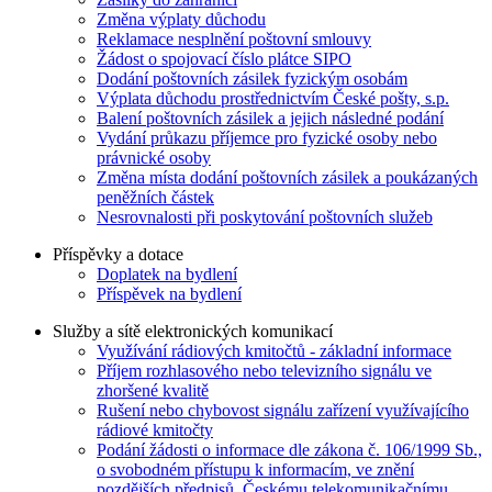
Změna výplaty důchodu
Reklamace nesplnění poštovní smlouvy
Žádost o spojovací číslo plátce SIPO
Dodání poštovních zásilek fyzickým osobám
Výplata důchodu prostřednictvím České pošty, s.p.
Balení poštovních zásilek a jejich následné podání
Vydání průkazu příjemce pro fyzické osoby nebo
právnické osoby
Změna místa dodání poštovních zásilek a poukázaných
peněžních částek
Nesrovnalosti při poskytování poštovních služeb
Příspěvky a dotace
Doplatek na bydlení
Příspěvek na bydlení
Služby a sítě elektronických komunikací
Využívání rádiových kmitočtů - základní informace
Příjem rozhlasového nebo televizního signálu ve
zhoršené kvalitě
Rušení nebo chybovost signálu zařízení využívajícího
rádiové kmitočty
Podání žádosti o informace dle zákona č. 106/1999 Sb.,
o svobodném přístupu k informacím, ve znění
pozdějších předpisů, Českému telekomunikačnímu