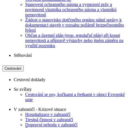
Stanovení ochranného pásma a vymezení práv a
povinností vlastníka ochranného pásma a vlastníků
nemovitostí
Žádost o stanovisko dotčeného orgánu státní správy k
dokumentaci staveb v rozsahu požárně bezpečnostního
řešení
Občan a územní plán (resp. regulační plán) při koupi
nemovitosti a přípravě výstavby nebo jiném záměru na
využití pozemku
Stěhování
Cestování
Cestovní doklady
Se zvířaty
Cestování se psy, kočkami a fretkami v rámci Evropské
unie
V zahraničí - Krizové situace
Hospitalizace v zahraničí
Trestná činnost v zahraničí
Dopravní nehoda v zahraničí