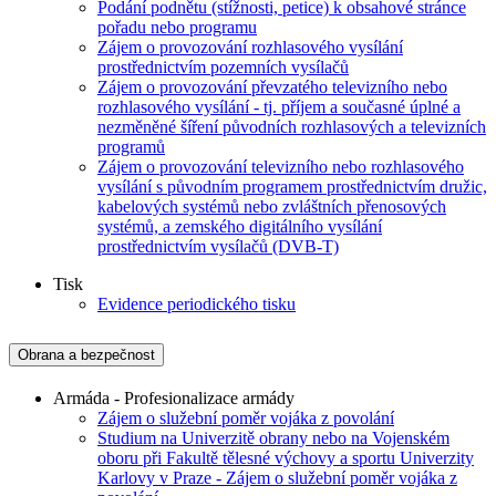
Podání podnětu (stížnosti, petice) k obsahové stránce
pořadu nebo programu
Zájem o provozování rozhlasového vysílání
prostřednictvím pozemních vysílačů
Zájem o provozování převzatého televizního nebo
rozhlasového vysílání - tj. příjem a současné úplné a
nezměněné šíření původních rozhlasových a televizních
programů
Zájem o provozování televizního nebo rozhlasového
vysílání s původním programem prostřednictvím družic,
kabelových systémů nebo zvláštních přenosových
systémů, a zemského digitálního vysílání
prostřednictvím vysílačů (DVB-T)
Tisk
Evidence periodického tisku
Obrana a bezpečnost
Armáda - Profesionalizace armády
Zájem o služební poměr vojáka z povolání
Studium na Univerzitě obrany nebo na Vojenském
oboru při Fakultě tělesné výchovy a sportu Univerzity
Karlovy v Praze - Zájem o služební poměr vojáka z