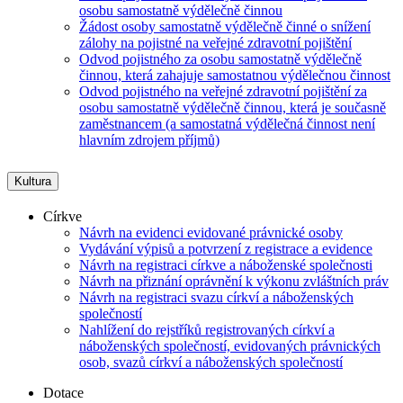
osobu samostatně výdělečně činnou
Žádost osoby samostatně výdělečně činné o snížení
zálohy na pojistné na veřejné zdravotní pojištění
Odvod pojistného za osobu samostatně výdělečně
činnou, která zahajuje samostatnou výdělečnou činnost
Odvod pojistného na veřejné zdravotní pojištění za
osobu samostatně výdělečně činnou, která je současně
zaměstnancem (a samostatná výdělečná činnost není
hlavním zdrojem příjmů)
Kultura
Církve
Návrh na evidenci evidované právnické osoby
Vydávání výpisů a potvrzení z registrace a evidence
Návrh na registraci církve a náboženské společnosti
Návrh na přiznání oprávnění k výkonu zvláštních práv
Návrh na registraci svazu církví a náboženských
společností
Nahlížení do rejstříků registrovaných církví a
náboženských společností, evidovaných právnických
osob, svazů církví a náboženských společností
Dotace