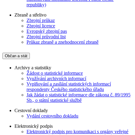
republiky)
Zbraně a střelivo
Zbrojní průkaz
Zbrojní licence
Evropský zbrojní pas
Zbrojní průvodní list
Průkaz zbraně a znehodnocení zbraně
Občan a stát
Archivy a statistiky
Žádost o statistické informace
Využívání archivních informací
Vyplňování a zasílání statistických informací
respondenty Českého statistického úřadu
Jak žádat o statistické informace dle zákona č. 89/1995
Sb., o státní statistické službě
Cestovní doklady
Vydání cestovního dokladu
Elektronický podpis
Elektronický podpis pro komunikaci s orgány veřejné