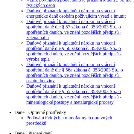
fyzických osob
Daňové přiznání k uplatnění nároku na vrácení
energetické daně osobám požívajícím výsad a imunit
Daňové přiznání k uplatnění nároku na vrácení
spotřební daně dle § 57 zákona č. 353/2003 Sb., o
spotřebních daních, ve znění pozdějších předpisů -
zelená nafta
Daňové přiznání k uplatnění nároku na vrácení
spotřební daně dle § 56 zákona č. 353/2003 Sb., o
spotřebních daních, ve znění pozdějších předpisů -
výroba tepla
Daňové přiznání k uplatnění nároku na vrácení
spotřební daně dle § 56a zákona č. 353/2003 Sb., o
spotřebních daních, ve znění pozdějších předpisů -
ostatní benziny
Daňové přiznání k uplatnění nároku na vrácení
spotřební daně dle § 55 zákona č. 353/2003 Sb., o
spotřebních daních, ve znění pozdějších předpisů -
mineralogické postupy a metalurgické procesy
Daně - Opravné prostředky
Podávání řádných a mimořádných opravných
prostředků
Daně - Placení daní