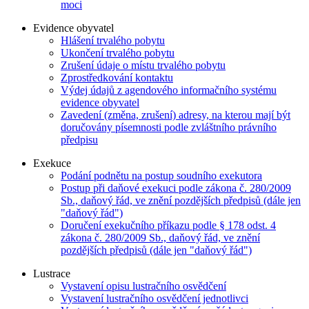
moci
Evidence obyvatel
Hlášení trvalého pobytu
Ukončení trvalého pobytu
Zrušení údaje o místu trvalého pobytu
Zprostředkování kontaktu
Výdej údajů z agendového informačního systému
evidence obyvatel
Zavedení (změna, zrušení) adresy, na kterou mají být
doručovány písemnosti podle zvláštního právního
předpisu
Exekuce
Podání podnětu na postup soudního exekutora
Postup při daňové exekuci podle zákona č. 280/2009
Sb., daňový řád, ve znění pozdějších předpisů (dále jen
"daňový řád")
Doručení exekučního příkazu podle § 178 odst. 4
zákona č. 280/2009 Sb., daňový řád, ve znění
pozdějších předpisů (dále jen "daňový řád")
Lustrace
Vystavení opisu lustračního osvědčení
Vystavení lustračního osvědčení jednotlivci