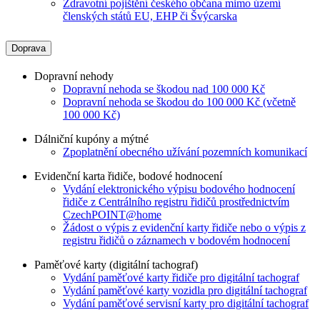
Zdravotní pojištění českého občana mimo území
členských států EU, EHP či Švýcarska
Doprava
Dopravní nehody
Dopravní nehoda se škodou nad 100 000 Kč
Dopravní nehoda se škodou do 100 000 Kč (včetně
100 000 Kč)
Dálniční kupóny a mýtné
Zpoplatnění obecného užívání pozemních komunikací
Evidenční karta řidiče, bodové hodnocení
Vydání elektronického výpisu bodového hodnocení
řidiče z Centrálního registru řidičů prostřednictvím
CzechPOINT@home
Žádost o výpis z evidenční karty řidiče nebo o výpis z
registru řidičů o záznamech v bodovém hodnocení
Paměťové karty (digitální tachograf)
Vydání paměťové karty řidiče pro digitální tachograf
Vydání paměťové karty vozidla pro digitální tachograf
Vydání paměťové servisní karty pro digitální tachograf