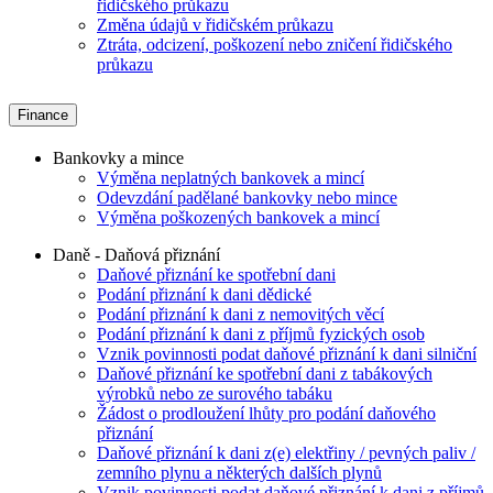
řidičského průkazu
Změna údajů v řidičském průkazu
Ztráta, odcizení, poškození nebo zničení řidičského
průkazu
Finance
Bankovky a mince
Výměna neplatných bankovek a mincí
Odevzdání padělané bankovky nebo mince
Výměna poškozených bankovek a mincí
Daně - Daňová přiznání
Daňové přiznání ke spotřební dani
Podání přiznání k dani dědické
Podání přiznání k dani z nemovitých věcí
Podání přiznání k dani z příjmů fyzických osob
Vznik povinnosti podat daňové přiznání k dani silniční
Daňové přiznání ke spotřební dani z tabákových
výrobků nebo ze surového tabáku
Žádost o prodloužení lhůty pro podání daňového
přiznání
Daňové přiznání k dani z(e) elektřiny / pevných paliv /
zemního plynu a některých dalších plynů
Vznik povinnosti podat daňové přiznání k dani z příjmů