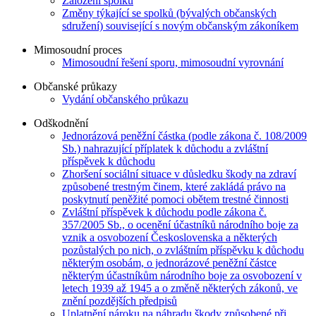
Založení spolku
Změny týkající se spolků (bývalých občanských
sdružení) související s novým občanským zákoníkem
Mimosoudní proces
Mimosoudní řešení sporu, mimosoudní vyrovnání
Občanské průkazy
Vydání občanského průkazu
Odškodnění
Jednorázová peněžní částka (podle zákona č. 108/2009
Sb.) nahrazující příplatek k důchodu a zvláštní
příspěvek k důchodu
Zhoršení sociální situace v důsledku škody na zdraví
způsobené trestným činem, které zakládá právo na
poskytnutí peněžité pomoci obětem trestné činnosti
Zvláštní příspěvek k důchodu podle zákona č.
357/2005 Sb., o ocenění účastníků národního boje za
vznik a osvobození Československa a některých
pozůstalých po nich, o zvláštním příspěvku k důchodu
některým osobám, o jednorázové peněžní částce
některým účastníkům národního boje za osvobození v
letech 1939 až 1945 a o změně některých zákonů, ve
znění pozdějších předpisů
Uplatnění nároku na náhradu škody způsobené při